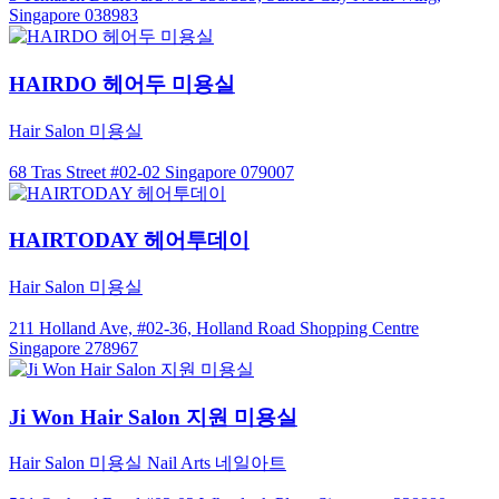
Singapore 038983
HAIRDO 헤어두 미용실
Hair Salon 미용실
68 Tras Street #02-02 Singapore 079007
HAIRTODAY 헤어투데이
Hair Salon 미용실
211 Holland Ave, #02-36, Holland Road Shopping Centre
Singapore 278967
Ji Won Hair Salon 지원 미용실
Hair Salon 미용실
Nail Arts 네일아트