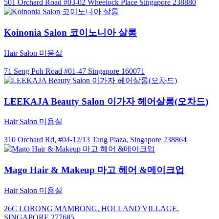
501 Orchard Road #03-02 Wheelock Place Singapore 238880
Koinonia Salon 코이노니아 살롱
Hair Salon 미용실
71 Seng Poh Road #01-47 Singapore 160071
LEEKAJA Beauty Salon 이가자 헤어살롱(오차드)
Hair Salon 미용실
310 Orchard Rd, #04-12/13 Tang Plaza, Singapore 238864
Mago Hair & Makeup 마고 헤어 &메이크업
Hair Salon 미용실
26C LORONG MAMBONG, HOLLAND VILLAGE,
SINGAPORE 277685