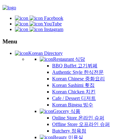
Facebook
YouTube
Instagram
Menu
Korean Directory
Restaurant 식당
BBQ Buffet 고기뷔페
Authentic Style 한식전문
Korean Chinese 중화요리
Korean Sashimi 횟집
Korean Chicken 치킨
Cafe / Dessert 디저트
Korean Bingsu 빙수
Grocery 식품
Online Store 온라인 슈퍼
Offline Store 오프라인 슈퍼
Butchery 정육점
Beauty 미용실