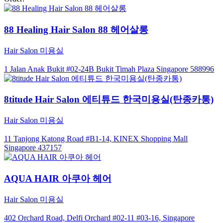
88 Healing Hair Salon 88 헤어살롱
Hair Salon 미용실
1 Jalan Anak Bukit #02-24B Bukit Timah Plaza Singapore 588996
8titude Hair Salon 에티튜드 한국미용실(탄종카통)
Hair Salon 미용실
11 Tanjong Katong Road #B1-14, KINEX Shopping Mall
Singapore 437157
AQUA HAIR 아쿠아 헤어
Hair Salon 미용실
402 Orchard Road, Delfi Orchard #02-11 #03-16, Singapore