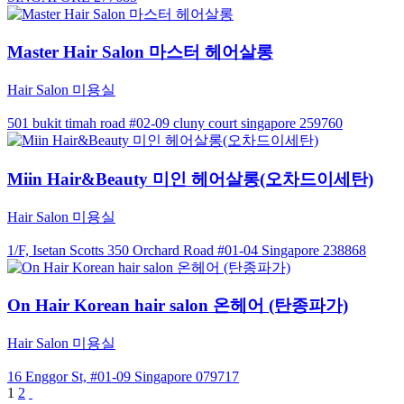
Master Hair Salon 마스터 헤어살롱
Hair Salon 미용실
501 bukit timah road #02-09 cluny court singapore 259760
Miin Hair&Beauty 미인 헤어살롱(오차드이세탄)
Hair Salon 미용실
1/F, Isetan Scotts 350 Orchard Road #01-04 Singapore 238868
On Hair Korean hair salon 온헤어 (탄종파가)
Hair Salon 미용실
16 Enggor St, #01-09 Singapore 079717
1
2