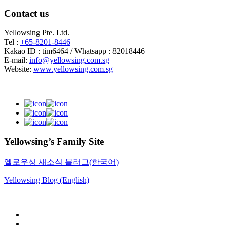
Contact us
Yellowsing Pte. Ltd.
Tel :
+65-8201-8446
Kakao ID : tim6464 / Whatsapp : 82018446
E-mail:
info@yellowsing.com.sg
Website:
www.yellowsing.com.sg
Yellowsing’s Family Site
옐로우싱 새소식 블러그(한국어)
Yellowsing Blog (English)
Web Design – Yellowsing Design
Mail to Webmaster