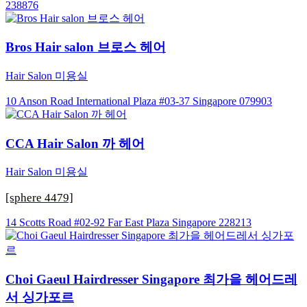
238876
Bros Hair salon 브로스 헤어
Hair Salon 미용실
10 Anson Road International Plaza #03-37 Singapore 079903
CCA Hair Salon 까 헤어
Hair Salon 미용실
[sphere 4479]
14 Scotts Road #02-92 Far East Plaza Singapore 228213
Choi Gaeul Hairdresser Singapore 최가을 헤어드레
서 싱가포르