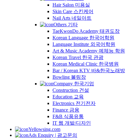
Hair Salon 미용실
Skin Care 스킨케어
Nail Arts 네일아트
Others 기타
TaeKwonDo Academy 태권도장
Korean Language 한국어학원
Language Institute 외국어학원
Art & Music Academy 예체능 학원
Korean Travel 한국 관광
Korean Medical Clinic 한국병원
Bar / Korean KTV 바&한국노래방
Bowling 볼링장
Company 한국기업
Construction 건설
Education 교육
Electronics 전기전자
Finance 금융
F&B 식품유통
IT 웹 개발/디자인
Yellowsing.com
Ads Enquiry | 광고문의