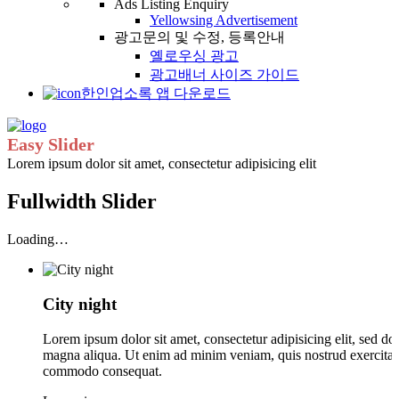
Ads Listing Enquiry
Yellowsing Advertisement
광고문의 및 수정, 등록안내
옐로우싱 광고
광고배너 사이즈 가이드
한인업소록 앱 다운로드
Easy Slider
Lorem ipsum dolor sit amet, consectetur adipisicing elit
Fullwidth Slider
Loading…
City night
Lorem ipsum dolor sit amet, consectetur adipisicing elit, sed do
magna aliqua. Ut enim ad minim veniam, quis nostrud exercitatio
commodo consequat.