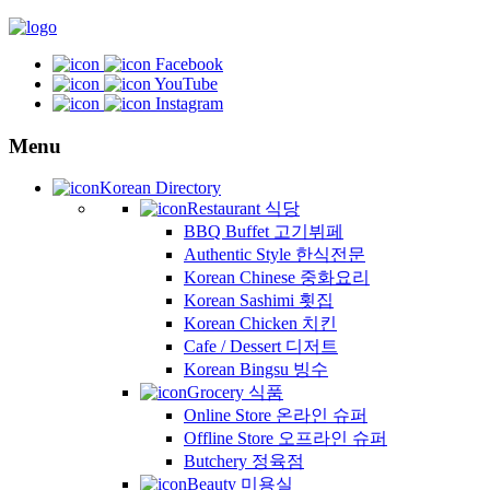
Facebook
YouTube
Instagram
Menu
Korean Directory
Restaurant 식당
BBQ Buffet 고기뷔페
Authentic Style 한식전문
Korean Chinese 중화요리
Korean Sashimi 횟집
Korean Chicken 치킨
Cafe / Dessert 디저트
Korean Bingsu 빙수
Grocery 식품
Online Store 온라인 슈퍼
Offline Store 오프라인 슈퍼
Butchery 정육점
Beauty 미용실