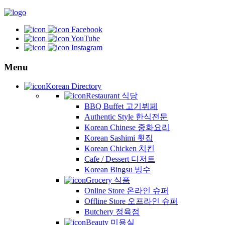
Facebook
YouTube
Instagram
Menu
Korean Directory
Restaurant 식당
BBQ Buffet 고기뷔페
Authentic Style 한식전문
Korean Chinese 중화요리
Korean Sashimi 횟집
Korean Chicken 치킨
Cafe / Dessert 디저트
Korean Bingsu 빙수
Grocery 식품
Online Store 온라인 슈퍼
Offline Store 오프라인 슈퍼
Butchery 정육점
Beauty 미용실