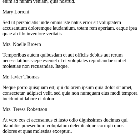
enim ad minim veniam, quis nostrud.
Mary Lorrent
Sed ut perspiciatis unde omnis iste natus error sit voluptatem
accusantium doloremque laudantium, totam rem aperiam, eaque ipsa
quae ab illo inventore veritatis.
Mrs. Noelle Brown
Temporibus autem quibusdam et aut officiis debitis aut rerum
necessitatibus saepe eveniet ut et voluptates repudiandae sint et
molestiae non recusandae. Itaque.
Mr. Javier Thomas
Neque porro quisquam est, qui dolorem ipsum quia dolor sit amet,
consectetur, adipisci velit, sed quia non numquam eius modi tempora
incidunt ut labore et dolore.
Mrs. Teresa Robertson
At vero eos et accusamus et iusto odio dignissimos ducimus qui
blanditiis praesentium voluptatum deleniti atque corrupti quos
dolores et quas molestias excepturi.