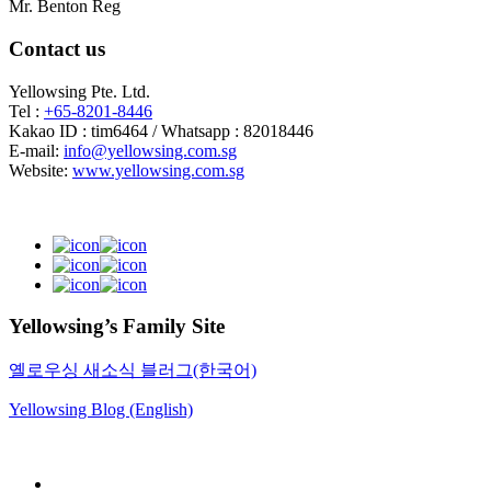
Mr. Benton Reg
Contact us
Yellowsing Pte. Ltd.
Tel :
+65-8201-8446
Kakao ID : tim6464 / Whatsapp : 82018446
E-mail:
info@yellowsing.com.sg
Website:
www.yellowsing.com.sg
Yellowsing’s Family Site
옐로우싱 새소식 블러그(한국어)
Yellowsing Blog (English)
Web Design – Yellowsing Design