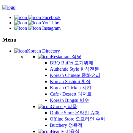
Facebook
YouTube
Instagram
Menu
Korean Directory
Restaurant 식당
BBQ Buffet 고기뷔페
Authentic Style 한식전문
Korean Chinese 중화요리
Korean Sashimi 횟집
Korean Chicken 치킨
Cafe / Dessert 디저트
Korean Bingsu 빙수
Grocery 식품
Online Store 온라인 슈퍼
Offline Store 오프라인 슈퍼
Butchery 정육점
Beauty 미용실