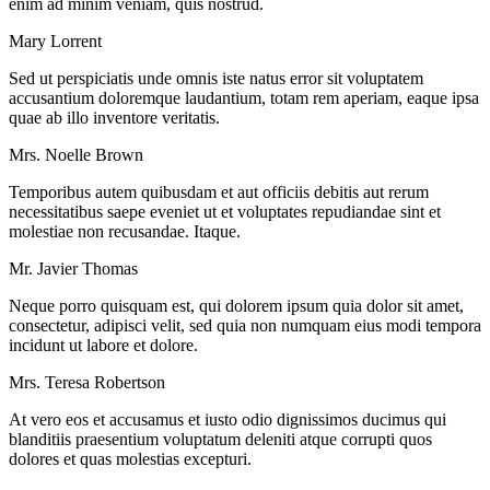
enim ad minim veniam, quis nostrud.
Mary Lorrent
Sed ut perspiciatis unde omnis iste natus error sit voluptatem
accusantium doloremque laudantium, totam rem aperiam, eaque ipsa
quae ab illo inventore veritatis.
Mrs. Noelle Brown
Temporibus autem quibusdam et aut officiis debitis aut rerum
necessitatibus saepe eveniet ut et voluptates repudiandae sint et
molestiae non recusandae. Itaque.
Mr. Javier Thomas
Neque porro quisquam est, qui dolorem ipsum quia dolor sit amet,
consectetur, adipisci velit, sed quia non numquam eius modi tempora
incidunt ut labore et dolore.
Mrs. Teresa Robertson
At vero eos et accusamus et iusto odio dignissimos ducimus qui
blanditiis praesentium voluptatum deleniti atque corrupti quos
dolores et quas molestias excepturi.