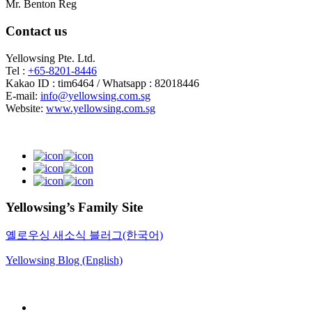
Mr. Benton Reg
Contact us
Yellowsing Pte. Ltd.
Tel :
+65-8201-8446
Kakao ID : tim6464 / Whatsapp : 82018446
E-mail:
info@yellowsing.com.sg
Website:
www.yellowsing.com.sg
Yellowsing’s Family Site
옐로우싱 새소식 블러그(한국어)
Yellowsing Blog (English)
Web Design – Yellowsing Design