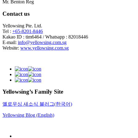
Mr. Benton Reg
Contact us
Yellowsing Pte. Ltd.
Tel :
+65-8201-8446
Kakao ID : tim6464 / Whatsapp : 82018446
E-mail:
info@yellowsing.com.sg
Website:
www.yellowsing.com.sg
Yellowsing’s Family Site
옐로우싱 새소식 블러그(한국어)
Yellowsing Blog (English)
Web Design – Yellowsing Design