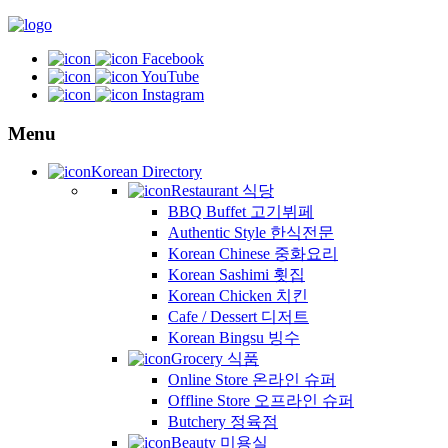
Facebook
YouTube
Instagram
Menu
Korean Directory
Restaurant 식당
BBQ Buffet 고기뷔페
Authentic Style 한식전문
Korean Chinese 중화요리
Korean Sashimi 횟집
Korean Chicken 치킨
Cafe / Dessert 디저트
Korean Bingsu 빙수
Grocery 식품
Online Store 온라인 슈퍼
Offline Store 오프라인 슈퍼
Butchery 정육점
Beauty 미용실