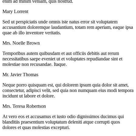
enim ad minim veniam, quis nostrud.
Mary Lorrent
Sed ut perspiciatis unde omnis iste natus error sit voluptatem
accusantium doloremque laudantium, totam rem aperiam, eaque ipsa
quae ab illo inventore veritatis.
Mrs. Noelle Brown
Temporibus autem quibusdam et aut officiis debitis aut rerum
necessitatibus saepe eveniet ut et voluptates repudiandae sint et
molestiae non recusandae. Itaque.
Mr. Javier Thomas
Neque porro quisquam est, qui dolorem ipsum quia dolor sit amet,
consectetur, adipisci velit, sed quia non numquam eius modi tempora
incidunt ut labore et dolore.
Mrs. Teresa Robertson
At vero eos et accusamus et iusto odio dignissimos ducimus qui
blanditiis praesentium voluptatum deleniti atque corrupti quos
dolores et quas molestias excepturi.