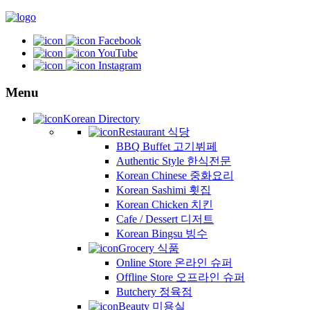
Facebook
YouTube
Instagram
Menu
Korean Directory
Restaurant 식당
BBQ Buffet 고기뷔페
Authentic Style 한식전문
Korean Chinese 중화요리
Korean Sashimi 횟집
Korean Chicken 치킨
Cafe / Dessert 디저트
Korean Bingsu 빙수
Grocery 식품
Online Store 온라인 슈퍼
Offline Store 오프라인 슈퍼
Butchery 정육점
Beauty 미용실