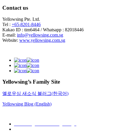
Contact us
Yellowsing Pte. Ltd.
Tel :
+65-8201-8446
Kakao ID : tim6464 / Whatsapp : 82018446
E-mail:
info@yellowsing.com.sg
Website:
www.yellowsing.com.sg
Yellowsing’s Family Site
옐로우싱 새소식 블러그(한국어)
Yellowsing Blog (English)
Web Design – Yellowsing Design
Mail to Webmaster