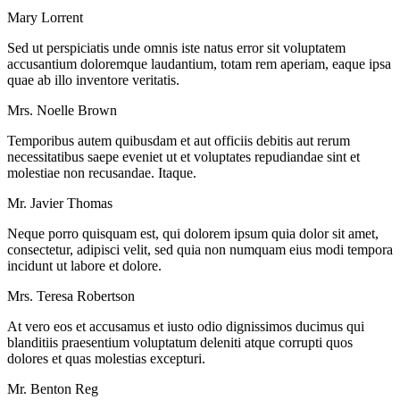
Mary Lorrent
Sed ut perspiciatis unde omnis iste natus error sit voluptatem
accusantium doloremque laudantium, totam rem aperiam, eaque ipsa
quae ab illo inventore veritatis.
Mrs. Noelle Brown
Temporibus autem quibusdam et aut officiis debitis aut rerum
necessitatibus saepe eveniet ut et voluptates repudiandae sint et
molestiae non recusandae. Itaque.
Mr. Javier Thomas
Neque porro quisquam est, qui dolorem ipsum quia dolor sit amet,
consectetur, adipisci velit, sed quia non numquam eius modi tempora
incidunt ut labore et dolore.
Mrs. Teresa Robertson
At vero eos et accusamus et iusto odio dignissimos ducimus qui
blanditiis praesentium voluptatum deleniti atque corrupti quos
dolores et quas molestias excepturi.
Mr. Benton Reg