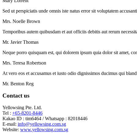
Mary Lorrent
Sed ut perspiciatis unde omnis iste natus error sit voluptatem accusan
Mrs. Noelle Brown
Temporibus autem quibusdam et aut officiis debitis aut rerum necessita
Mr. Javier Thomas
Neque porro quisquam est, qui dolorem ipsum quia dolor sit amet, cons
Mrs. Teresa Robertson
At vero eos et accusamus et iusto odio dignissimos ducimus qui blandit
Mr. Benton Reg
Contact us
Yellowsing Pte. Ltd.
Tel :
+65-8201-8446
Kakao ID : tim6464 / Whatsapp : 82018446
E-mail:
info@yellowsing.com.sg
Website:
www.yellowsing.com.sg