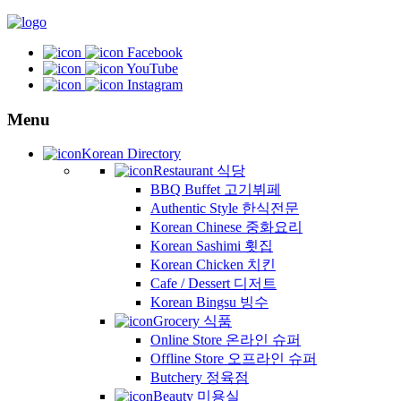
Facebook
YouTube
Instagram
Menu
Korean Directory
Restaurant 식당
BBQ Buffet 고기뷔페
Authentic Style 한식전문
Korean Chinese 중화요리
Korean Sashimi 횟집
Korean Chicken 치킨
Cafe / Dessert 디저트
Korean Bingsu 빙수
Grocery 식품
Online Store 온라인 슈퍼
Offline Store 오프라인 슈퍼
Butchery 정육점
Beauty 미용실