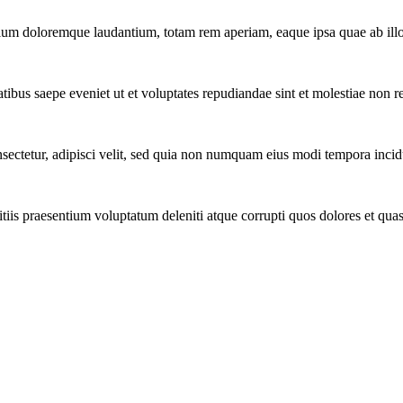
tium doloremque laudantium, totam rem aperiam, eaque ipsa quae ab illo 
tibus saepe eveniet ut et voluptates repudiandae sint et molestiae non r
ectetur, adipisci velit, sed quia non numquam eius modi tempora incidu
iis praesentium voluptatum deleniti atque corrupti quos dolores et quas