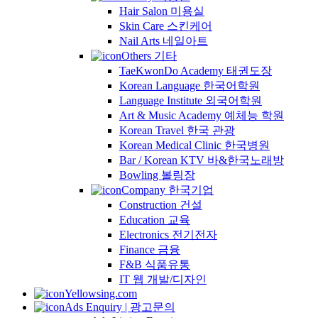
Hair Salon 미용실
Skin Care 스킨케어
Nail Arts 네일아트
Others 기타
TaeKwonDo Academy 태권도장
Korean Language 한국어학원
Language Institute 외국어학원
Art & Music Academy 예체능 학원
Korean Travel 한국 관광
Korean Medical Clinic 한국병원
Bar / Korean KTV 바&한국노래방
Bowling 볼링장
Company 한국기업
Construction 건설
Education 교육
Electronics 전기전자
Finance 금융
F&B 식품유통
IT 웹 개발/디자인
Yellowsing.com
Ads Enquiry | 광고문의