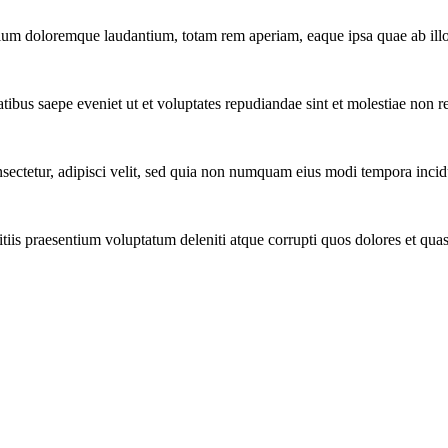
tium doloremque laudantium, totam rem aperiam, eaque ipsa quae ab illo 
tibus saepe eveniet ut et voluptates repudiandae sint et molestiae non r
ectetur, adipisci velit, sed quia non numquam eius modi tempora incidu
iis praesentium voluptatum deleniti atque corrupti quos dolores et quas