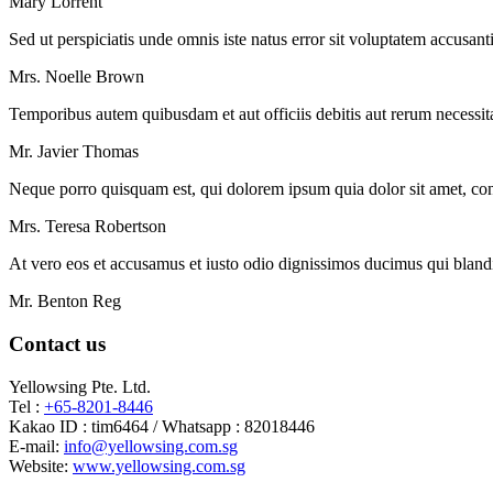
Mary Lorrent
Sed ut perspiciatis unde omnis iste natus error sit voluptatem accusan
Mrs. Noelle Brown
Temporibus autem quibusdam et aut officiis debitis aut rerum necessita
Mr. Javier Thomas
Neque porro quisquam est, qui dolorem ipsum quia dolor sit amet, cons
Mrs. Teresa Robertson
At vero eos et accusamus et iusto odio dignissimos ducimus qui blandit
Mr. Benton Reg
Contact us
Yellowsing Pte. Ltd.
Tel :
+65-8201-8446
Kakao ID : tim6464 / Whatsapp : 82018446
E-mail:
info@yellowsing.com.sg
Website:
www.yellowsing.com.sg