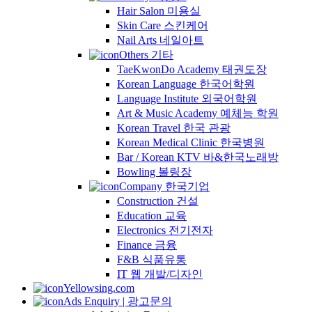
Hair Salon 미용실
Skin Care 스킨케어
Nail Arts 네일아트
Others 기타
TaeKwonDo Academy 태권도장
Korean Language 한국어학원
Language Institute 외국어학원
Art & Music Academy 예체능 학원
Korean Travel 한국 관광
Korean Medical Clinic 한국병원
Bar / Korean KTV 바&한국노래방
Bowling 볼링장
Company 한국기업
Construction 건설
Education 교육
Electronics 전기전자
Finance 금융
F&B 식품유통
IT 웹 개발/디자인
Yellowsing.com
Ads Enquiry | 광고문의