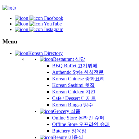
Facebook
YouTube
Instagram
Menu
Korean Directory
Restaurant 식당
BBQ Buffet 고기뷔페
Authentic Style 한식전문
Korean Chinese 중화요리
Korean Sashimi 횟집
Korean Chicken 치킨
Cafe / Dessert 디저트
Korean Bingsu 빙수
Grocery 식품
Online Store 온라인 슈퍼
Offline Store 오프라인 슈퍼
Butchery 정육점
Beauty 미용실