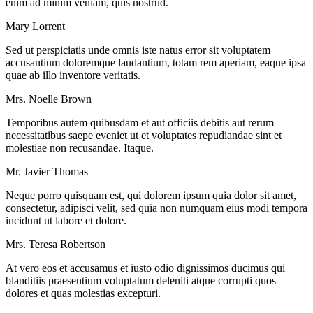
enim ad minim veniam, quis nostrud.
Mary Lorrent
Sed ut perspiciatis unde omnis iste natus error sit voluptatem
accusantium doloremque laudantium, totam rem aperiam, eaque ipsa
quae ab illo inventore veritatis.
Mrs. Noelle Brown
Temporibus autem quibusdam et aut officiis debitis aut rerum
necessitatibus saepe eveniet ut et voluptates repudiandae sint et
molestiae non recusandae. Itaque.
Mr. Javier Thomas
Neque porro quisquam est, qui dolorem ipsum quia dolor sit amet,
consectetur, adipisci velit, sed quia non numquam eius modi tempora
incidunt ut labore et dolore.
Mrs. Teresa Robertson
At vero eos et accusamus et iusto odio dignissimos ducimus qui
blanditiis praesentium voluptatum deleniti atque corrupti quos
dolores et quas molestias excepturi.