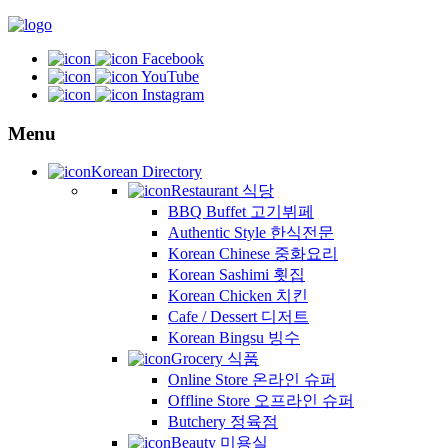
Facebook
YouTube
Instagram
Menu
Korean Directory
Restaurant 식당
BBQ Buffet 고기뷔페
Authentic Style 한식전문
Korean Chinese 중화요리
Korean Sashimi 횟집
Korean Chicken 치킨
Cafe / Dessert 디저트
Korean Bingsu 빙수
Grocery 식품
Online Store 온라인 슈퍼
Offline Store 오프라인 슈퍼
Butchery 정육점
Beauty 미용실