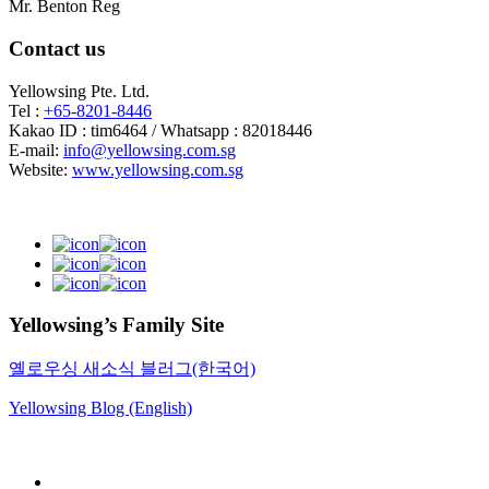
Mr. Benton Reg
Contact us
Yellowsing Pte. Ltd.
Tel :
+65-8201-8446
Kakao ID : tim6464 / Whatsapp : 82018446
E-mail:
info@yellowsing.com.sg
Website:
www.yellowsing.com.sg
Yellowsing’s Family Site
옐로우싱 새소식 블러그(한국어)
Yellowsing Blog (English)
Web Design – Yellowsing Design