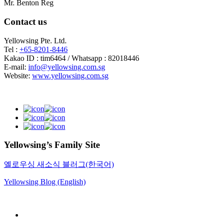
Mr. Benton Reg
Contact us
Yellowsing Pte. Ltd.
Tel :
+65-8201-8446
Kakao ID : tim6464 / Whatsapp : 82018446
E-mail:
info@yellowsing.com.sg
Website:
www.yellowsing.com.sg
Yellowsing’s Family Site
옐로우싱 새소식 블러그(한국어)
Yellowsing Blog (English)
Web Design – Yellowsing Design