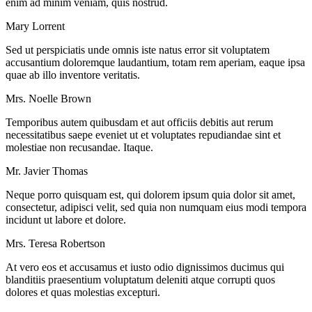
enim ad minim veniam, quis nostrud.
Mary Lorrent
Sed ut perspiciatis unde omnis iste natus error sit voluptatem
accusantium doloremque laudantium, totam rem aperiam, eaque ipsa
quae ab illo inventore veritatis.
Mrs. Noelle Brown
Temporibus autem quibusdam et aut officiis debitis aut rerum
necessitatibus saepe eveniet ut et voluptates repudiandae sint et
molestiae non recusandae. Itaque.
Mr. Javier Thomas
Neque porro quisquam est, qui dolorem ipsum quia dolor sit amet,
consectetur, adipisci velit, sed quia non numquam eius modi tempora
incidunt ut labore et dolore.
Mrs. Teresa Robertson
At vero eos et accusamus et iusto odio dignissimos ducimus qui
blanditiis praesentium voluptatum deleniti atque corrupti quos
dolores et quas molestias excepturi.