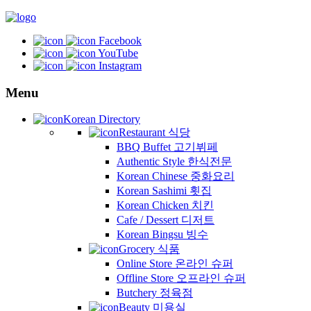
Facebook
YouTube
Instagram
Menu
Korean Directory
Restaurant 식당
BBQ Buffet 고기뷔페
Authentic Style 한식전문
Korean Chinese 중화요리
Korean Sashimi 횟집
Korean Chicken 치킨
Cafe / Dessert 디저트
Korean Bingsu 빙수
Grocery 식품
Online Store 온라인 슈퍼
Offline Store 오프라인 슈퍼
Butchery 정육점
Beauty 미용실