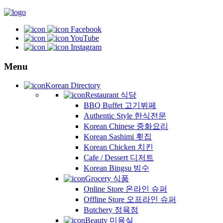
Facebook
YouTube
Instagram
Menu
Korean Directory
Restaurant 식당
BBQ Buffet 고기뷔페
Authentic Style 한식전문
Korean Chinese 중화요리
Korean Sashimi 횟집
Korean Chicken 치킨
Cafe / Dessert 디저트
Korean Bingsu 빙수
Grocery 식품
Online Store 온라인 슈퍼
Offline Store 오프라인 슈퍼
Butchery 정육점
Beauty 미용실