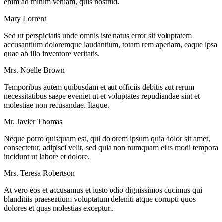
enim ad minim veniam, quis nostrud.
Mary Lorrent
Sed ut perspiciatis unde omnis iste natus error sit voluptatem
accusantium doloremque laudantium, totam rem aperiam, eaque ipsa
quae ab illo inventore veritatis.
Mrs. Noelle Brown
Temporibus autem quibusdam et aut officiis debitis aut rerum
necessitatibus saepe eveniet ut et voluptates repudiandae sint et
molestiae non recusandae. Itaque.
Mr. Javier Thomas
Neque porro quisquam est, qui dolorem ipsum quia dolor sit amet,
consectetur, adipisci velit, sed quia non numquam eius modi tempora
incidunt ut labore et dolore.
Mrs. Teresa Robertson
At vero eos et accusamus et iusto odio dignissimos ducimus qui
blanditiis praesentium voluptatum deleniti atque corrupti quos
dolores et quas molestias excepturi.