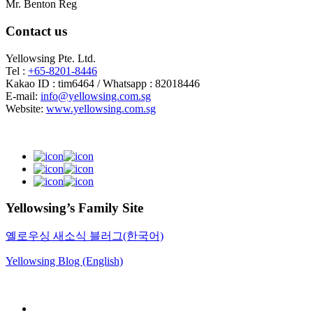
Mr. Benton Reg
Contact us
Yellowsing Pte. Ltd.
Tel :
+65-8201-8446
Kakao ID : tim6464 / Whatsapp : 82018446
E-mail:
info@yellowsing.com.sg
Website:
www.yellowsing.com.sg
Yellowsing’s Family Site
옐로우싱 새소식 블러그(한국어)
Yellowsing Blog (English)
Web Design – Yellowsing Design