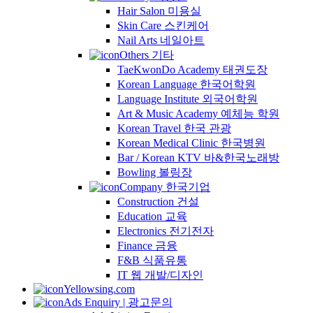
Hair Salon 미용실
Skin Care 스킨케어
Nail Arts 네일아트
Others 기타
TaeKwonDo Academy 태권도장
Korean Language 한국어학원
Language Institute 외국어학원
Art & Music Academy 예체능 학원
Korean Travel 한국 관광
Korean Medical Clinic 한국병원
Bar / Korean KTV 바&한국노래방
Bowling 볼링장
Company 한국기업
Construction 건설
Education 교육
Electronics 전기전자
Finance 금융
F&B 식품유통
IT 웹 개발/디자인
Yellowsing.com
Ads Enquiry | 광고문의