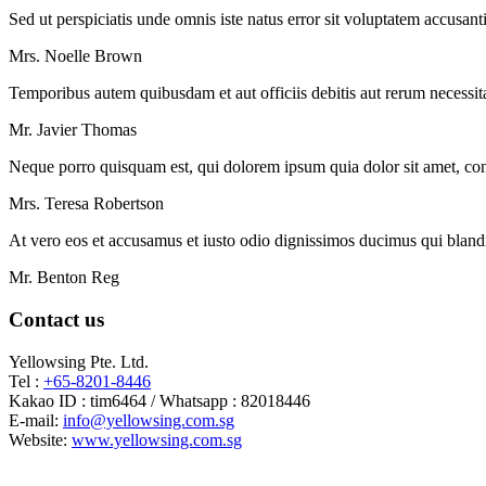
Sed ut perspiciatis unde omnis iste natus error sit voluptatem accusan
Mrs. Noelle Brown
Temporibus autem quibusdam et aut officiis debitis aut rerum necessita
Mr. Javier Thomas
Neque porro quisquam est, qui dolorem ipsum quia dolor sit amet, cons
Mrs. Teresa Robertson
At vero eos et accusamus et iusto odio dignissimos ducimus qui blandit
Mr. Benton Reg
Contact us
Yellowsing Pte. Ltd.
Tel :
+65-8201-8446
Kakao ID : tim6464 / Whatsapp : 82018446
E-mail:
info@yellowsing.com.sg
Website:
www.yellowsing.com.sg