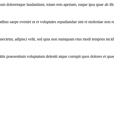
tium doloremque laudantium, totam rem aperiam, eaque ipsa quae ab illo 
tibus saepe eveniet ut et voluptates repudiandae sint et molestiae non r
ectetur, adipisci velit, sed quia non numquam eius modi tempora incidu
iis praesentium voluptatum deleniti atque corrupti quos dolores et quas