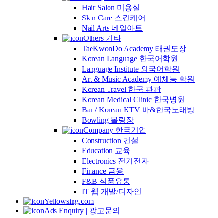
Hair Salon 미용실
Skin Care 스킨케어
Nail Arts 네일아트
Others 기타
TaeKwonDo Academy 태권도장
Korean Language 한국어학원
Language Institute 외국어학원
Art & Music Academy 예체능 학원
Korean Travel 한국 관광
Korean Medical Clinic 한국병원
Bar / Korean KTV 바&한국노래방
Bowling 볼링장
Company 한국기업
Construction 건설
Education 교육
Electronics 전기전자
Finance 금융
F&B 식품유통
IT 웹 개발/디자인
Yellowsing.com
Ads Enquiry | 광고문의