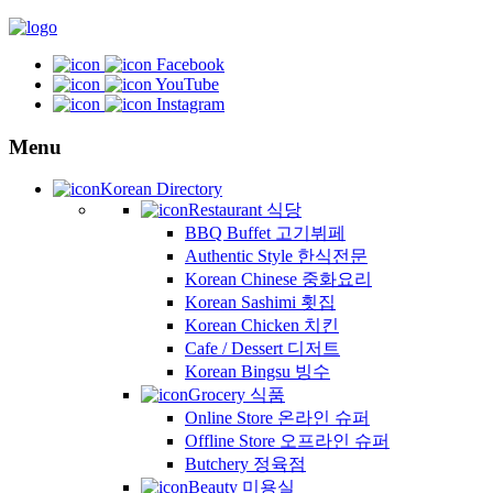
Facebook
YouTube
Instagram
Menu
Korean Directory
Restaurant 식당
BBQ Buffet 고기뷔페
Authentic Style 한식전문
Korean Chinese 중화요리
Korean Sashimi 횟집
Korean Chicken 치킨
Cafe / Dessert 디저트
Korean Bingsu 빙수
Grocery 식품
Online Store 온라인 슈퍼
Offline Store 오프라인 슈퍼
Butchery 정육점
Beauty 미용실