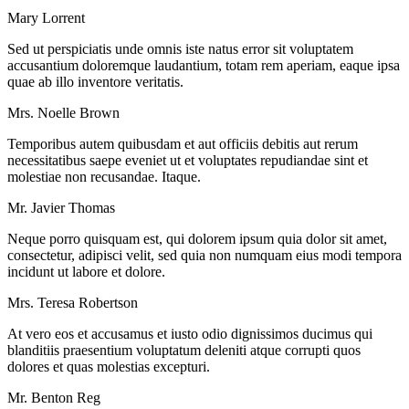
Mary Lorrent
Sed ut perspiciatis unde omnis iste natus error sit voluptatem
accusantium doloremque laudantium, totam rem aperiam, eaque ipsa
quae ab illo inventore veritatis.
Mrs. Noelle Brown
Temporibus autem quibusdam et aut officiis debitis aut rerum
necessitatibus saepe eveniet ut et voluptates repudiandae sint et
molestiae non recusandae. Itaque.
Mr. Javier Thomas
Neque porro quisquam est, qui dolorem ipsum quia dolor sit amet,
consectetur, adipisci velit, sed quia non numquam eius modi tempora
incidunt ut labore et dolore.
Mrs. Teresa Robertson
At vero eos et accusamus et iusto odio dignissimos ducimus qui
blanditiis praesentium voluptatum deleniti atque corrupti quos
dolores et quas molestias excepturi.
Mr. Benton Reg