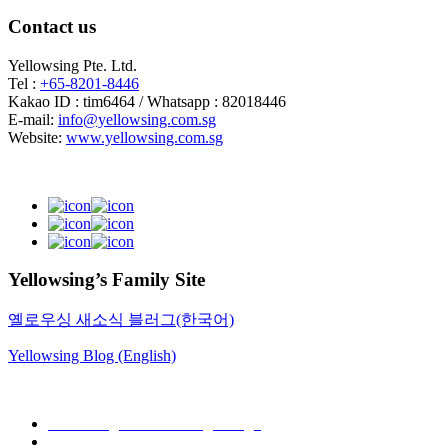
Contact us
Yellowsing Pte. Ltd.
Tel :
+65-8201-8446
Kakao ID : tim6464 / Whatsapp : 82018446
E-mail:
info@yellowsing.com.sg
Website:
www.yellowsing.com.sg
Yellowsing’s Family Site
옐로우싱 새소식 블러그(한국어)
Yellowsing Blog (English)
Web Design – Yellowsing Design
Mail to Webmaster