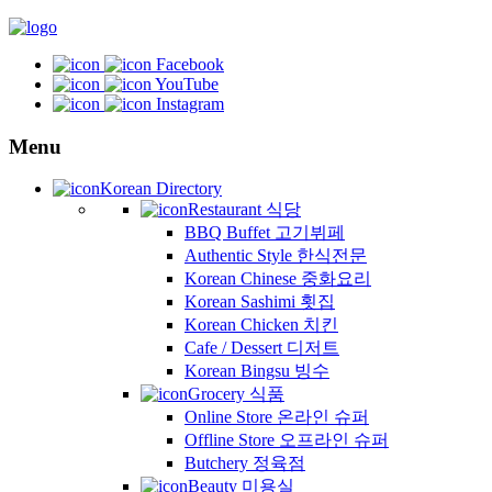
Facebook
YouTube
Instagram
Menu
Korean Directory
Restaurant 식당
BBQ Buffet 고기뷔페
Authentic Style 한식전문
Korean Chinese 중화요리
Korean Sashimi 횟집
Korean Chicken 치킨
Cafe / Dessert 디저트
Korean Bingsu 빙수
Grocery 식품
Online Store 온라인 슈퍼
Offline Store 오프라인 슈퍼
Butchery 정육점
Beauty 미용실