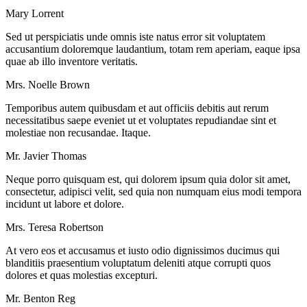
Mary Lorrent
Sed ut perspiciatis unde omnis iste natus error sit voluptatem
accusantium doloremque laudantium, totam rem aperiam, eaque ipsa
quae ab illo inventore veritatis.
Mrs. Noelle Brown
Temporibus autem quibusdam et aut officiis debitis aut rerum
necessitatibus saepe eveniet ut et voluptates repudiandae sint et
molestiae non recusandae. Itaque.
Mr. Javier Thomas
Neque porro quisquam est, qui dolorem ipsum quia dolor sit amet,
consectetur, adipisci velit, sed quia non numquam eius modi tempora
incidunt ut labore et dolore.
Mrs. Teresa Robertson
At vero eos et accusamus et iusto odio dignissimos ducimus qui
blanditiis praesentium voluptatum deleniti atque corrupti quos
dolores et quas molestias excepturi.
Mr. Benton Reg