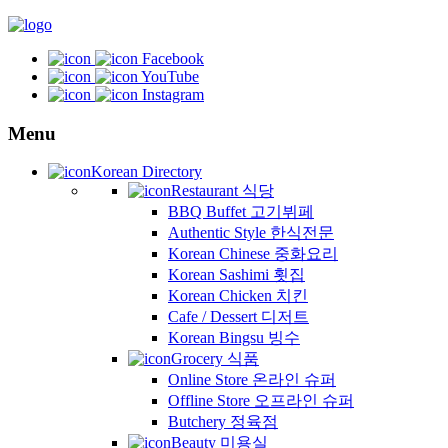
Facebook
YouTube
Instagram
Menu
Korean Directory
Restaurant 식당
BBQ Buffet 고기뷔페
Authentic Style 한식전문
Korean Chinese 중화요리
Korean Sashimi 횟집
Korean Chicken 치킨
Cafe / Dessert 디저트
Korean Bingsu 빙수
Grocery 식품
Online Store 온라인 슈퍼
Offline Store 오프라인 슈퍼
Butchery 정육점
Beauty 미용실