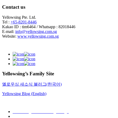
Contact us
Yellowsing Pte. Ltd.
Tel :
+65-8201-8446
Kakao ID : tim6464 / Whatsapp : 82018446
E-mail:
info@yellowsing.com.sg
Website:
www.yellowsing.com.sg
Yellowsing’s Family Site
옐로우싱 새소식 블러그(한국어)
Yellowsing Blog (English)
Web Design – Yellowsing Design
Mail to Webmaster