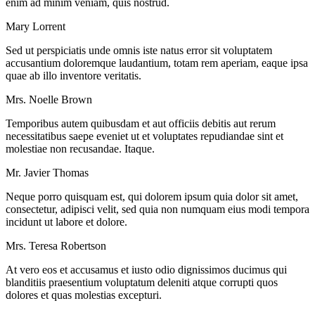
enim ad minim veniam, quis nostrud.
Mary Lorrent
Sed ut perspiciatis unde omnis iste natus error sit voluptatem
accusantium doloremque laudantium, totam rem aperiam, eaque ipsa
quae ab illo inventore veritatis.
Mrs. Noelle Brown
Temporibus autem quibusdam et aut officiis debitis aut rerum
necessitatibus saepe eveniet ut et voluptates repudiandae sint et
molestiae non recusandae. Itaque.
Mr. Javier Thomas
Neque porro quisquam est, qui dolorem ipsum quia dolor sit amet,
consectetur, adipisci velit, sed quia non numquam eius modi tempora
incidunt ut labore et dolore.
Mrs. Teresa Robertson
At vero eos et accusamus et iusto odio dignissimos ducimus qui
blanditiis praesentium voluptatum deleniti atque corrupti quos
dolores et quas molestias excepturi.