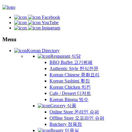
Facebook
YouTube
Instagram
Menu
Korean Directory
Restaurant 식당
BBQ Buffet 고기뷔페
Authentic Style 한식전문
Korean Chinese 중화요리
Korean Sashimi 횟집
Korean Chicken 치킨
Cafe / Dessert 디저트
Korean Bingsu 빙수
Grocery 식품
Online Store 온라인 슈퍼
Offline Store 오프라인 슈퍼
Butchery 정육점
Beauty 미용실