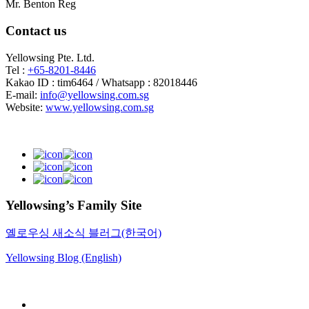
Mr. Benton Reg
Contact us
Yellowsing Pte. Ltd.
Tel :
+65-8201-8446
Kakao ID : tim6464 / Whatsapp : 82018446
E-mail:
info@yellowsing.com.sg
Website:
www.yellowsing.com.sg
Yellowsing’s Family Site
옐로우싱 새소식 블러그(한국어)
Yellowsing Blog (English)
Web Design – Yellowsing Design