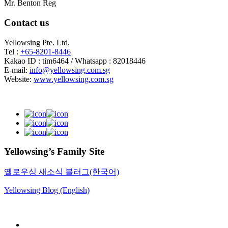
Mr. Benton Reg
Contact us
Yellowsing Pte. Ltd.
Tel :
+65-8201-8446
Kakao ID : tim6464 / Whatsapp : 82018446
E-mail:
info@yellowsing.com.sg
Website:
www.yellowsing.com.sg
Yellowsing’s Family Site
옐로우싱 새소식 블러그(한국어)
Yellowsing Blog (English)
Web Design – Yellowsing Design