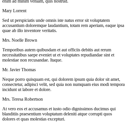
enim ad minim veniam, quis nostrud.
Mary Lorrent
Sed ut perspiciatis unde omnis iste natus error sit voluptatem
accusantium doloremque laudantium, totam rem aperiam, eaque ipsa
quae ab illo inventore veritatis.
Mrs. Noelle Brown
Temporibus autem quibusdam et aut officiis debitis aut rerum
necessitatibus saepe eveniet ut et voluptates repudiandae sint et
molestiae non recusandae. Itaque.
Mr. Javier Thomas
Neque porro quisquam est, qui dolorem ipsum quia dolor sit amet,
consectetur, adipisci velit, sed quia non numquam eius modi tempora
incidunt ut labore et dolore.
Mrs. Teresa Robertson
At vero eos et accusamus et iusto odio dignissimos ducimus qui
blanditiis praesentium voluptatum deleniti atque corrupti quos
dolores et quas molestias excepturi.