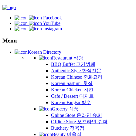
Facebook
YouTube
Instagram
Menu
Korean Directory
Restaurant 식당
BBQ Buffet 고기뷔페
Authentic Style 한식전문
Korean Chinese 중화요리
Korean Sashimi 횟집
Korean Chicken 치킨
Cafe / Dessert 디저트
Korean Bingsu 빙수
Grocery 식품
Online Store 온라인 슈퍼
Offline Store 오프라인 슈퍼
Butchery 정육점
Beauty 미용실