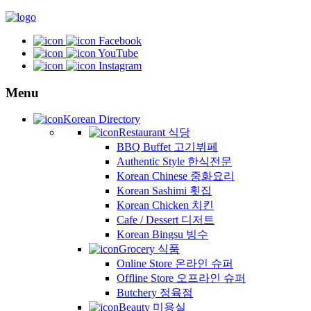
Facebook
YouTube
Instagram
Menu
Korean Directory
Restaurant 식당
BBQ Buffet 고기뷔페
Authentic Style 한식전문
Korean Chinese 중화요리
Korean Sashimi 횟집
Korean Chicken 치킨
Cafe / Dessert 디저트
Korean Bingsu 빙수
Grocery 식품
Online Store 온라인 슈퍼
Offline Store 오프라인 슈퍼
Butchery 정육점
Beauty 미용실