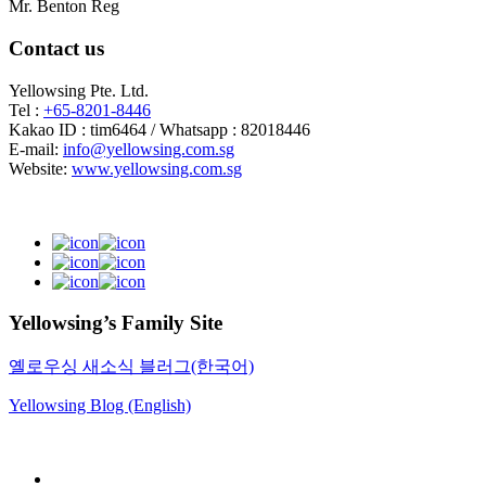
Mr. Benton Reg
Contact us
Yellowsing Pte. Ltd.
Tel :
+65-8201-8446
Kakao ID : tim6464 / Whatsapp : 82018446
E-mail:
info@yellowsing.com.sg
Website:
www.yellowsing.com.sg
Yellowsing’s Family Site
옐로우싱 새소식 블러그(한국어)
Yellowsing Blog (English)
Web Design – Yellowsing Design