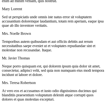
enim ad minim veniam, quis nostrud.
Mary Lorrent
Sed ut perspiciatis unde omnis iste natus error sit voluptatem
accusantium doloremque laudantium, totam rem aperiam, eaque ipsa
quae ab illo inventore veritatis.
Mrs. Noelle Brown
Temporibus autem quibusdam et aut officiis debitis aut rerum
necessitatibus saepe eveniet ut et voluptates repudiandae sint et
molestiae non recusandae. Itaque.
Mr. Javier Thomas
Neque porro quisquam est, qui dolorem ipsum quia dolor sit amet,
consectetur, adipisci velit, sed quia non numquam eius modi tempora
incidunt ut labore et dolore.
Mrs. Teresa Robertson
At vero eos et accusamus et iusto odio dignissimos ducimus qui
blanditiis praesentium voluptatum deleniti atque corrupti quos
dolores et quas molestias excepturi.