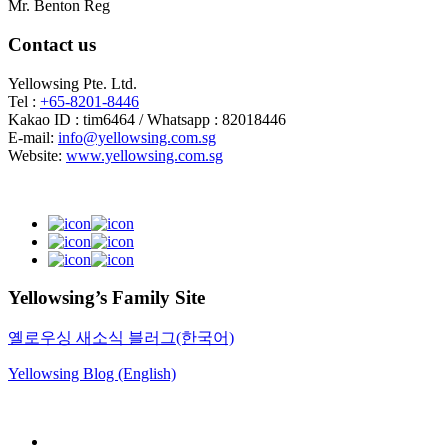
Mr. Benton Reg
Contact us
Yellowsing Pte. Ltd.
Tel :
+65-8201-8446
Kakao ID : tim6464 / Whatsapp : 82018446
E-mail:
info@yellowsing.com.sg
Website:
www.yellowsing.com.sg
Yellowsing’s Family Site
옐로우싱 새소식 블러그(한국어)
Yellowsing Blog (English)
Web Design – Yellowsing Design