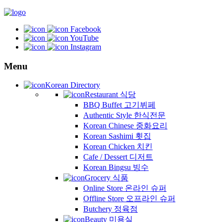
Facebook
YouTube
Instagram
Menu
Korean Directory
Restaurant 식당
BBQ Buffet 고기뷔페
Authentic Style 한식전문
Korean Chinese 중화요리
Korean Sashimi 횟집
Korean Chicken 치킨
Cafe / Dessert 디저트
Korean Bingsu 빙수
Grocery 식품
Online Store 온라인 슈퍼
Offline Store 오프라인 슈퍼
Butchery 정육점
Beauty 미용실