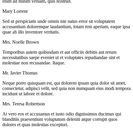
enim ad minim veniam, quis nostrud.
Mary Lorrent
Sed ut perspiciatis unde omnis iste natus error sit voluptatem
accusantium doloremque laudantium, totam rem aperiam, eaque ipsa
quae ab illo inventore veritatis.
Mrs. Noelle Brown
Temporibus autem quibusdam et aut officiis debitis aut rerum
necessitatibus saepe eveniet ut et voluptates repudiandae sint et
molestiae non recusandae. Itaque.
Mr. Javier Thomas
Neque porro quisquam est, qui dolorem ipsum quia dolor sit amet,
consectetur, adipisci velit, sed quia non numquam eius modi tempora
incidunt ut labore et dolore.
Mrs. Teresa Robertson
At vero eos et accusamus et iusto odio dignissimos ducimus qui
blanditiis praesentium voluptatum deleniti atque corrupti quos
dolores et quas molestias excepturi.