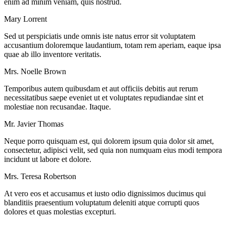
enim ad minim veniam, quis nostrud.
Mary Lorrent
Sed ut perspiciatis unde omnis iste natus error sit voluptatem
accusantium doloremque laudantium, totam rem aperiam, eaque ipsa
quae ab illo inventore veritatis.
Mrs. Noelle Brown
Temporibus autem quibusdam et aut officiis debitis aut rerum
necessitatibus saepe eveniet ut et voluptates repudiandae sint et
molestiae non recusandae. Itaque.
Mr. Javier Thomas
Neque porro quisquam est, qui dolorem ipsum quia dolor sit amet,
consectetur, adipisci velit, sed quia non numquam eius modi tempora
incidunt ut labore et dolore.
Mrs. Teresa Robertson
At vero eos et accusamus et iusto odio dignissimos ducimus qui
blanditiis praesentium voluptatum deleniti atque corrupti quos
dolores et quas molestias excepturi.