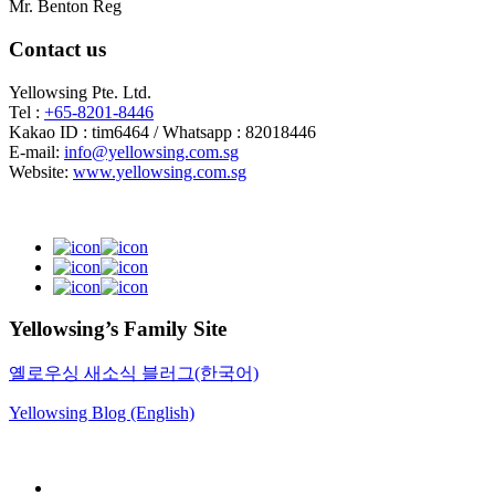
Mr. Benton Reg
Contact us
Yellowsing Pte. Ltd.
Tel :
+65-8201-8446
Kakao ID : tim6464 / Whatsapp : 82018446
E-mail:
info@yellowsing.com.sg
Website:
www.yellowsing.com.sg
Yellowsing’s Family Site
옐로우싱 새소식 블러그(한국어)
Yellowsing Blog (English)
Web Design – Yellowsing Design