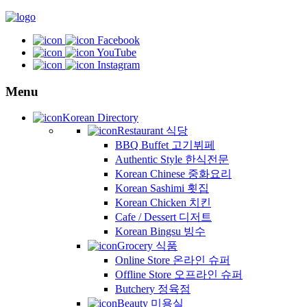
Facebook
YouTube
Instagram
Menu
Korean Directory
Restaurant 식당
BBQ Buffet 고기뷔페
Authentic Style 한식전문
Korean Chinese 중화요리
Korean Sashimi 횟집
Korean Chicken 치킨
Cafe / Dessert 디저트
Korean Bingsu 빙수
Grocery 식품
Online Store 온라인 슈퍼
Offline Store 오프라인 슈퍼
Butchery 정육점
Beauty 미용실