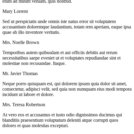
enim ad minim veniam, quis nostrud.
Mary Lorrent
Sed ut perspiciatis unde omnis iste natus error sit voluptatem
accusantium doloremque laudantium, totam rem aperiam, eaque ipsa
quae ab illo inventore veritatis.
Mrs. Noelle Brown
Temporibus autem quibusdam et aut officiis debitis aut rerum
necessitatibus saepe eveniet ut et voluptates repudiandae sint et
molestiae non recusandae. Itaque.
Mr. Javier Thomas
Neque porro quisquam est, qui dolorem ipsum quia dolor sit amet,
consectetur, adipisci velit, sed quia non numquam eius modi tempora
incidunt ut labore et dolore.
Mrs. Teresa Robertson
At vero eos et accusamus et iusto odio dignissimos ducimus qui
blanditiis praesentium voluptatum deleniti atque corrupti quos
dolores et quas molestias excepturi.