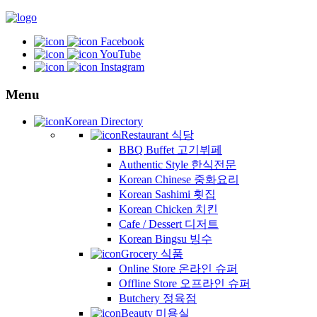
Facebook
YouTube
Instagram
Menu
Korean Directory
Restaurant 식당
BBQ Buffet 고기뷔페
Authentic Style 한식전문
Korean Chinese 중화요리
Korean Sashimi 횟집
Korean Chicken 치킨
Cafe / Dessert 디저트
Korean Bingsu 빙수
Grocery 식품
Online Store 온라인 슈퍼
Offline Store 오프라인 슈퍼
Butchery 정육점
Beauty 미용실