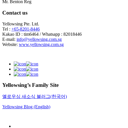
Mr. Benton Reg
Contact us
Yellowsing Pte. Ltd.
Tel :
+65-8201-8446
Kakao ID : tim6464 / Whatsapp : 82018446
E-mail:
info@yellowsing.com.sg
Website:
www.yellowsing.com.sg
Yellowsing’s Family Site
옐로우싱 새소식 블러그(한국어)
Yellowsing Blog (English)
Web Design – Yellowsing Design