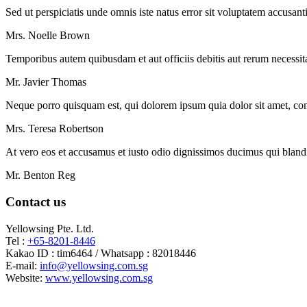
Sed ut perspiciatis unde omnis iste natus error sit voluptatem accusan
Mrs. Noelle Brown
Temporibus autem quibusdam et aut officiis debitis aut rerum necessita
Mr. Javier Thomas
Neque porro quisquam est, qui dolorem ipsum quia dolor sit amet, cons
Mrs. Teresa Robertson
At vero eos et accusamus et iusto odio dignissimos ducimus qui blandit
Mr. Benton Reg
Contact us
Yellowsing Pte. Ltd.
Tel :
+65-8201-8446
Kakao ID : tim6464 / Whatsapp : 82018446
E-mail:
info@yellowsing.com.sg
Website:
www.yellowsing.com.sg