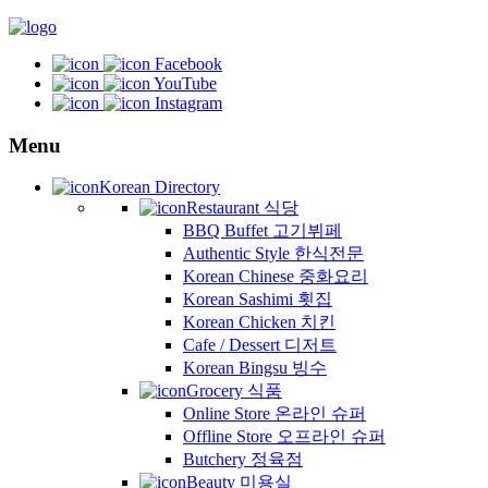
Facebook
YouTube
Instagram
Menu
Korean Directory
Restaurant 식당
BBQ Buffet 고기뷔페
Authentic Style 한식전문
Korean Chinese 중화요리
Korean Sashimi 횟집
Korean Chicken 치킨
Cafe / Dessert 디저트
Korean Bingsu 빙수
Grocery 식품
Online Store 온라인 슈퍼
Offline Store 오프라인 슈퍼
Butchery 정육점
Beauty 미용실