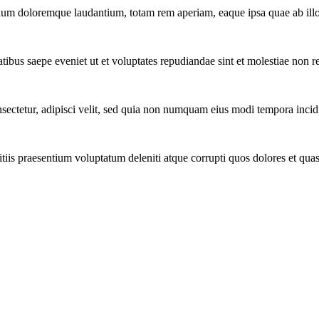
tium doloremque laudantium, totam rem aperiam, eaque ipsa quae ab illo 
tibus saepe eveniet ut et voluptates repudiandae sint et molestiae non r
ectetur, adipisci velit, sed quia non numquam eius modi tempora incidu
iis praesentium voluptatum deleniti atque corrupti quos dolores et quas