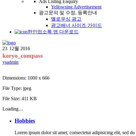
Ads Listing Enquiry
Yellowsing Advertisement
광고문의 및 수정, 등록안내
옐로우싱 광고
광고배너 사이즈 가이드
한인업소록 앱 다운로드
23
12월
2016
.
koryo_compass
ysadmin
Dimensions:
1000 x 666
File Type:
jpeg
File Size:
411 KB
Loading…
Hobbies
Lorem ipsum dolor sit amet, consectetur adipisicing elit, sed d