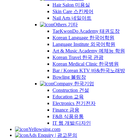
Hair Salon 미용실
Skin Care 스킨케어
Nail Arts 네일아트
Others 기타
TaeKwonDo Academy 태권도장
Korean Language 한국어학원
Language Institute 외국어학원
Art & Music Academy 예체능 학원
Korean Travel 한국 관광
Korean Medical Clinic 한국병원
Bar / Korean KTV 바&한국노래방
Bowling 볼링장
Company 한국기업
Construction 건설
Education 교육
Electronics 전기전자
Finance 금융
F&B 식품유통
IT 웹 개발/디자인
Yellowsing.com
Ads Enquiry | 광고문의