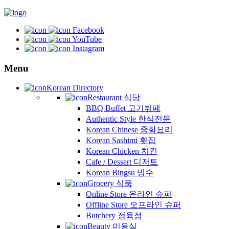
Facebook
YouTube
Instagram
Menu
Korean Directory
Restaurant 식당
BBQ Buffet 고기뷔페
Authentic Style 한식전문
Korean Chinese 중화요리
Korean Sashimi 횟집
Korean Chicken 치킨
Cafe / Dessert 디저트
Korean Bingsu 빙수
Grocery 식품
Online Store 온라인 슈퍼
Offline Store 오프라인 슈퍼
Butchery 정육점
Beauty 미용실