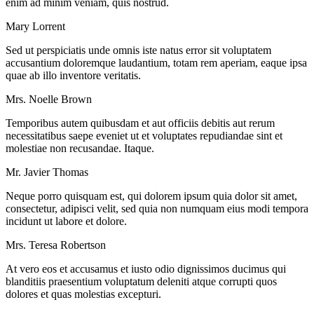
enim ad minim veniam, quis nostrud.
Mary Lorrent
Sed ut perspiciatis unde omnis iste natus error sit voluptatem
accusantium doloremque laudantium, totam rem aperiam, eaque ipsa
quae ab illo inventore veritatis.
Mrs. Noelle Brown
Temporibus autem quibusdam et aut officiis debitis aut rerum
necessitatibus saepe eveniet ut et voluptates repudiandae sint et
molestiae non recusandae. Itaque.
Mr. Javier Thomas
Neque porro quisquam est, qui dolorem ipsum quia dolor sit amet,
consectetur, adipisci velit, sed quia non numquam eius modi tempora
incidunt ut labore et dolore.
Mrs. Teresa Robertson
At vero eos et accusamus et iusto odio dignissimos ducimus qui
blanditiis praesentium voluptatum deleniti atque corrupti quos
dolores et quas molestias excepturi.