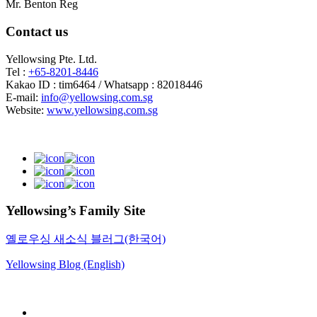
Mr. Benton Reg
Contact us
Yellowsing Pte. Ltd.
Tel :
+65-8201-8446
Kakao ID : tim6464 / Whatsapp : 82018446
E-mail:
info@yellowsing.com.sg
Website:
www.yellowsing.com.sg
Yellowsing’s Family Site
옐로우싱 새소식 블러그(한국어)
Yellowsing Blog (English)
Web Design – Yellowsing Design