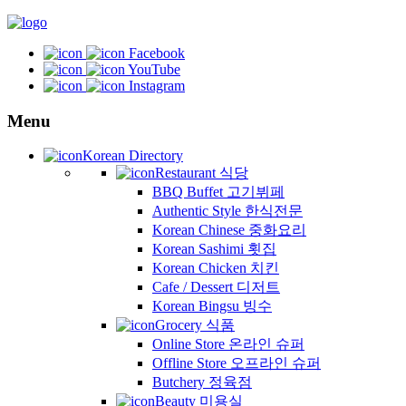
Facebook
YouTube
Instagram
Menu
Korean Directory
Restaurant 식당
BBQ Buffet 고기뷔페
Authentic Style 한식전문
Korean Chinese 중화요리
Korean Sashimi 횟집
Korean Chicken 치킨
Cafe / Dessert 디저트
Korean Bingsu 빙수
Grocery 식품
Online Store 온라인 슈퍼
Offline Store 오프라인 슈퍼
Butchery 정육점
Beauty 미용실