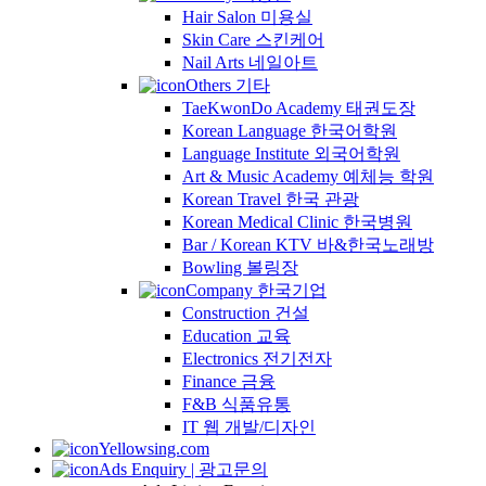
Hair Salon 미용실
Skin Care 스킨케어
Nail Arts 네일아트
Others 기타
TaeKwonDo Academy 태권도장
Korean Language 한국어학원
Language Institute 외국어학원
Art & Music Academy 예체능 학원
Korean Travel 한국 관광
Korean Medical Clinic 한국병원
Bar / Korean KTV 바&한국노래방
Bowling 볼링장
Company 한국기업
Construction 건설
Education 교육
Electronics 전기전자
Finance 금융
F&B 식품유통
IT 웹 개발/디자인
Yellowsing.com
Ads Enquiry | 광고문의