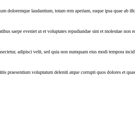
tium doloremque laudantium, totam rem aperiam, eaque ipsa quae ab illo 
tibus saepe eveniet ut et voluptates repudiandae sint et molestiae non r
ectetur, adipisci velit, sed quia non numquam eius modi tempora incidu
iis praesentium voluptatum deleniti atque corrupti quos dolores et quas