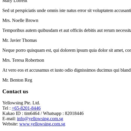
Mary Lorrent
Sed ut perspiciatis unde omnis iste natus error sit voluptatem accusan
Mrs. Noelle Brown
Temporibus autem quibusdam et aut officiis debitis aut rerum necessita
Mr. Javier Thomas
Neque porro quisquam est, qui dolorem ipsum quia dolor sit amet, cons
Mrs. Teresa Robertson
At vero eos et accusamus et iusto odio dignissimos ducimus qui blandit
Mr. Benton Reg
Contact us
Yellowsing Pte. Ltd.
Tel :
+65-8201-8446
Kakao ID : tim6464 / Whatsapp : 82018446
E-mail:
info@yellowsing.com.sg
Website:
www.yellowsing.com.sg