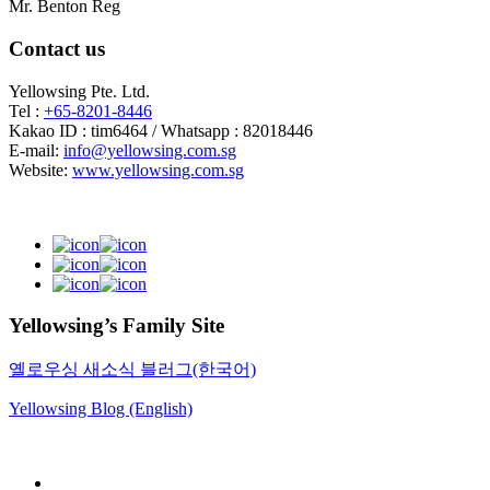
Mr. Benton Reg
Contact us
Yellowsing Pte. Ltd.
Tel :
+65-8201-8446
Kakao ID : tim6464 / Whatsapp : 82018446
E-mail:
info@yellowsing.com.sg
Website:
www.yellowsing.com.sg
Yellowsing’s Family Site
옐로우싱 새소식 블러그(한국어)
Yellowsing Blog (English)
Web Design – Yellowsing Design