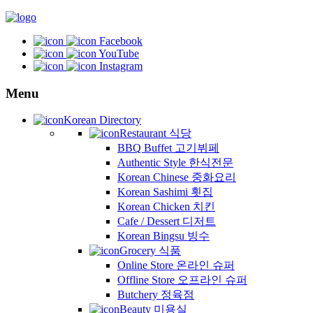
Facebook
YouTube
Instagram
Menu
Korean Directory
Restaurant 식당
BBQ Buffet 고기뷔페
Authentic Style 한식전문
Korean Chinese 중화요리
Korean Sashimi 횟집
Korean Chicken 치킨
Cafe / Dessert 디저트
Korean Bingsu 빙수
Grocery 식품
Online Store 온라인 슈퍼
Offline Store 오프라인 슈퍼
Butchery 정육점
Beauty 미용실