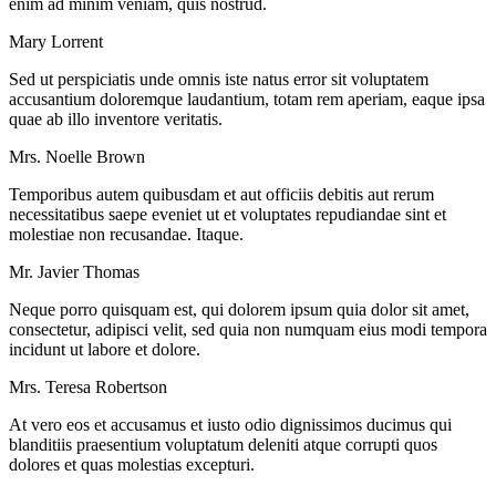
enim ad minim veniam, quis nostrud.
Mary Lorrent
Sed ut perspiciatis unde omnis iste natus error sit voluptatem
accusantium doloremque laudantium, totam rem aperiam, eaque ipsa
quae ab illo inventore veritatis.
Mrs. Noelle Brown
Temporibus autem quibusdam et aut officiis debitis aut rerum
necessitatibus saepe eveniet ut et voluptates repudiandae sint et
molestiae non recusandae. Itaque.
Mr. Javier Thomas
Neque porro quisquam est, qui dolorem ipsum quia dolor sit amet,
consectetur, adipisci velit, sed quia non numquam eius modi tempora
incidunt ut labore et dolore.
Mrs. Teresa Robertson
At vero eos et accusamus et iusto odio dignissimos ducimus qui
blanditiis praesentium voluptatum deleniti atque corrupti quos
dolores et quas molestias excepturi.