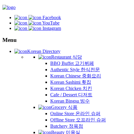
Facebook
YouTube
Instagram
Menu
Korean Directory
Restaurant 식당
BBQ Buffet 고기뷔페
Authentic Style 한식전문
Korean Chinese 중화요리
Korean Sashimi 횟집
Korean Chicken 치킨
Cafe / Dessert 디저트
Korean Bingsu 빙수
Grocery 식품
Online Store 온라인 슈퍼
Offline Store 오프라인 슈퍼
Butchery 정육점
Beauty 미용실