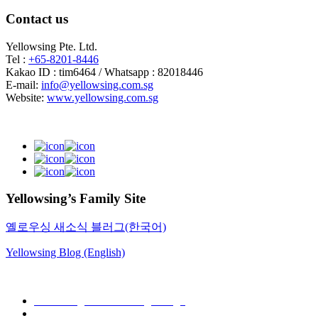
Contact us
Yellowsing Pte. Ltd.
Tel :
+65-8201-8446
Kakao ID : tim6464 / Whatsapp : 82018446
E-mail:
info@yellowsing.com.sg
Website:
www.yellowsing.com.sg
Yellowsing’s Family Site
옐로우싱 새소식 블러그(한국어)
Yellowsing Blog (English)
Web Design – Yellowsing Design
Mail to Webmaster