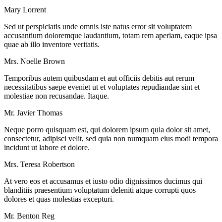
Mary Lorrent
Sed ut perspiciatis unde omnis iste natus error sit voluptatem
accusantium doloremque laudantium, totam rem aperiam, eaque ipsa
quae ab illo inventore veritatis.
Mrs. Noelle Brown
Temporibus autem quibusdam et aut officiis debitis aut rerum
necessitatibus saepe eveniet ut et voluptates repudiandae sint et
molestiae non recusandae. Itaque.
Mr. Javier Thomas
Neque porro quisquam est, qui dolorem ipsum quia dolor sit amet,
consectetur, adipisci velit, sed quia non numquam eius modi tempora
incidunt ut labore et dolore.
Mrs. Teresa Robertson
At vero eos et accusamus et iusto odio dignissimos ducimus qui
blanditiis praesentium voluptatum deleniti atque corrupti quos
dolores et quas molestias excepturi.
Mr. Benton Reg