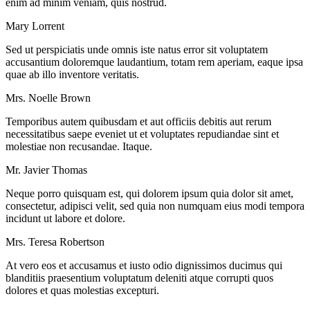
enim ad minim veniam, quis nostrud.
Mary Lorrent
Sed ut perspiciatis unde omnis iste natus error sit voluptatem
accusantium doloremque laudantium, totam rem aperiam, eaque ipsa
quae ab illo inventore veritatis.
Mrs. Noelle Brown
Temporibus autem quibusdam et aut officiis debitis aut rerum
necessitatibus saepe eveniet ut et voluptates repudiandae sint et
molestiae non recusandae. Itaque.
Mr. Javier Thomas
Neque porro quisquam est, qui dolorem ipsum quia dolor sit amet,
consectetur, adipisci velit, sed quia non numquam eius modi tempora
incidunt ut labore et dolore.
Mrs. Teresa Robertson
At vero eos et accusamus et iusto odio dignissimos ducimus qui
blanditiis praesentium voluptatum deleniti atque corrupti quos
dolores et quas molestias excepturi.