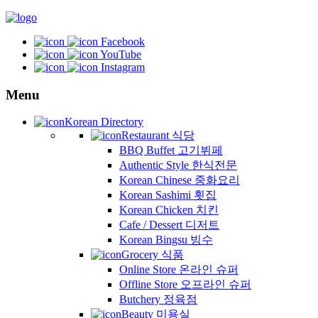
Facebook
YouTube
Instagram
Menu
Korean Directory
Restaurant 식당
BBQ Buffet 고기뷔페
Authentic Style 한식전문
Korean Chinese 중화요리
Korean Sashimi 횟집
Korean Chicken 치킨
Cafe / Dessert 디저트
Korean Bingsu 빙수
Grocery 식품
Online Store 온라인 슈퍼
Offline Store 오프라인 슈퍼
Butchery 정육점
Beauty 미용실