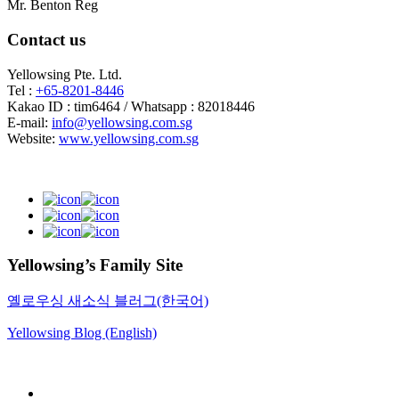
Mr. Benton Reg
Contact us
Yellowsing Pte. Ltd.
Tel :
+65-8201-8446
Kakao ID : tim6464 / Whatsapp : 82018446
E-mail:
info@yellowsing.com.sg
Website:
www.yellowsing.com.sg
Yellowsing’s Family Site
옐로우싱 새소식 블러그(한국어)
Yellowsing Blog (English)
Web Design – Yellowsing Design