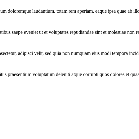
tium doloremque laudantium, totam rem aperiam, eaque ipsa quae ab illo 
tibus saepe eveniet ut et voluptates repudiandae sint et molestiae non r
ectetur, adipisci velit, sed quia non numquam eius modi tempora incidu
iis praesentium voluptatum deleniti atque corrupti quos dolores et quas