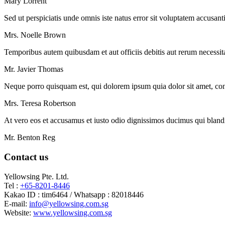
Mary Lorrent
Sed ut perspiciatis unde omnis iste natus error sit voluptatem accusan
Mrs. Noelle Brown
Temporibus autem quibusdam et aut officiis debitis aut rerum necessita
Mr. Javier Thomas
Neque porro quisquam est, qui dolorem ipsum quia dolor sit amet, cons
Mrs. Teresa Robertson
At vero eos et accusamus et iusto odio dignissimos ducimus qui blandit
Mr. Benton Reg
Contact us
Yellowsing Pte. Ltd.
Tel :
+65-8201-8446
Kakao ID : tim6464 / Whatsapp : 82018446
E-mail:
info@yellowsing.com.sg
Website:
www.yellowsing.com.sg