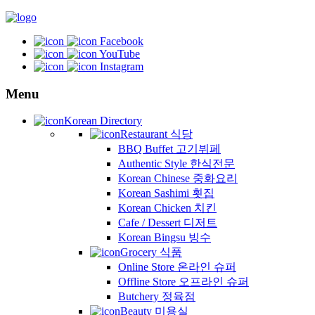
Facebook
YouTube
Instagram
Menu
Korean Directory
Restaurant 식당
BBQ Buffet 고기뷔페
Authentic Style 한식전문
Korean Chinese 중화요리
Korean Sashimi 횟집
Korean Chicken 치킨
Cafe / Dessert 디저트
Korean Bingsu 빙수
Grocery 식품
Online Store 온라인 슈퍼
Offline Store 오프라인 슈퍼
Butchery 정육점
Beauty 미용실