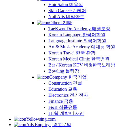
Hair Salon 미용실
Skin Care 스킨케어
Nail Arts 네일아트
Others 기타
TaeKwonDo Academy 태권도장
Korean Language 한국어학원
Language Institute 외국어학원
Art & Music Academy 예체능 학원
Korean Travel 한국 관광
Korean Medical Clinic 한국병원
Bar / Korean KTV 바&한국노래방
Bowling 볼링장
Company 한국기업
Construction 건설
Education 교육
Electronics 전기전자
Finance 금융
F&B 식품유통
IT 웹 개발/디자인
Yellowsing.com
Ads Enquiry | 광고문의