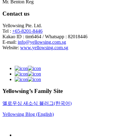
Mr. Benton Reg
Contact us
Yellowsing Pte. Ltd.
Tel :
+65-8201-8446
Kakao ID : tim6464 / Whatsapp : 82018446
E-mail:
info@yellowsing.com.sg
Website:
www.yellowsing.com.sg
Yellowsing’s Family Site
옐로우싱 새소식 블러그(한국어)
Yellowsing Blog (English)
Web Design – Yellowsing Design