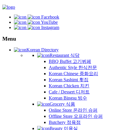
Facebook
YouTube
Instagram
Menu
Korean Directory
Restaurant 식당
BBQ Buffet 고기뷔페
Authentic Style 한식전문
Korean Chinese 중화요리
Korean Sashimi 횟집
Korean Chicken 치킨
Cafe / Dessert 디저트
Korean Bingsu 빙수
Grocery 식품
Online Store 온라인 슈퍼
Offline Store 오프라인 슈퍼
Butchery 정육점
Beauty 미용실