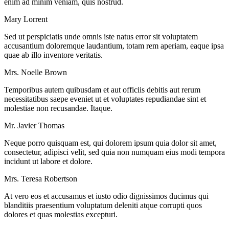
enim ad minim veniam, quis nostrud.
Mary Lorrent
Sed ut perspiciatis unde omnis iste natus error sit voluptatem
accusantium doloremque laudantium, totam rem aperiam, eaque ipsa
quae ab illo inventore veritatis.
Mrs. Noelle Brown
Temporibus autem quibusdam et aut officiis debitis aut rerum
necessitatibus saepe eveniet ut et voluptates repudiandae sint et
molestiae non recusandae. Itaque.
Mr. Javier Thomas
Neque porro quisquam est, qui dolorem ipsum quia dolor sit amet,
consectetur, adipisci velit, sed quia non numquam eius modi tempora
incidunt ut labore et dolore.
Mrs. Teresa Robertson
At vero eos et accusamus et iusto odio dignissimos ducimus qui
blanditiis praesentium voluptatum deleniti atque corrupti quos
dolores et quas molestias excepturi.