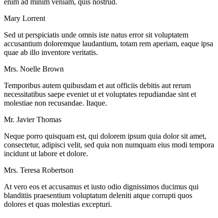
enim ad minim veniam, quis nostrud.
Mary Lorrent
Sed ut perspiciatis unde omnis iste natus error sit voluptatem
accusantium doloremque laudantium, totam rem aperiam, eaque ipsa
quae ab illo inventore veritatis.
Mrs. Noelle Brown
Temporibus autem quibusdam et aut officiis debitis aut rerum
necessitatibus saepe eveniet ut et voluptates repudiandae sint et
molestiae non recusandae. Itaque.
Mr. Javier Thomas
Neque porro quisquam est, qui dolorem ipsum quia dolor sit amet,
consectetur, adipisci velit, sed quia non numquam eius modi tempora
incidunt ut labore et dolore.
Mrs. Teresa Robertson
At vero eos et accusamus et iusto odio dignissimos ducimus qui
blanditiis praesentium voluptatum deleniti atque corrupti quos
dolores et quas molestias excepturi.