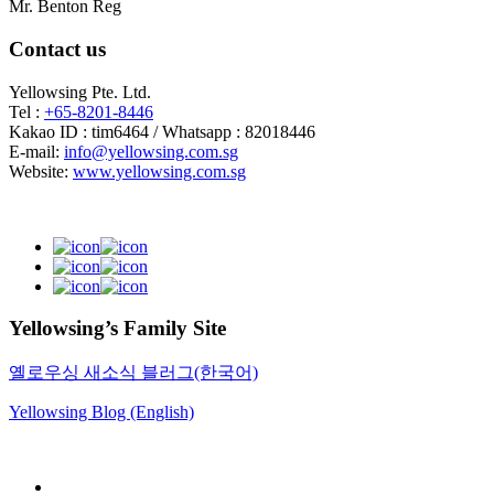
Mr. Benton Reg
Contact us
Yellowsing Pte. Ltd.
Tel :
+65-8201-8446
Kakao ID : tim6464 / Whatsapp : 82018446
E-mail:
info@yellowsing.com.sg
Website:
www.yellowsing.com.sg
Yellowsing’s Family Site
옐로우싱 새소식 블러그(한국어)
Yellowsing Blog (English)
Web Design – Yellowsing Design