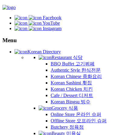
Facebook
YouTube
Instagram
Menu
Korean Directory
Restaurant 식당
BBQ Buffet 고기뷔페
Authentic Style 한식전문
Korean Chinese 중화요리
Korean Sashimi 횟집
Korean Chicken 치킨
Cafe / Dessert 디저트
Korean Bingsu 빙수
Grocery 식품
Online Store 온라인 슈퍼
Offline Store 오프라인 슈퍼
Butchery 정육점
Beauty 미용실