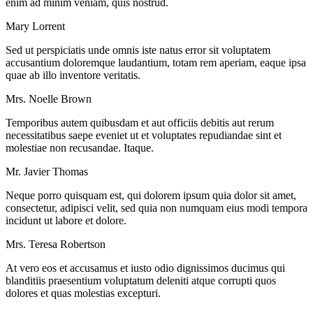
enim ad minim veniam, quis nostrud.
Mary Lorrent
Sed ut perspiciatis unde omnis iste natus error sit voluptatem
accusantium doloremque laudantium, totam rem aperiam, eaque ipsa
quae ab illo inventore veritatis.
Mrs. Noelle Brown
Temporibus autem quibusdam et aut officiis debitis aut rerum
necessitatibus saepe eveniet ut et voluptates repudiandae sint et
molestiae non recusandae. Itaque.
Mr. Javier Thomas
Neque porro quisquam est, qui dolorem ipsum quia dolor sit amet,
consectetur, adipisci velit, sed quia non numquam eius modi tempora
incidunt ut labore et dolore.
Mrs. Teresa Robertson
At vero eos et accusamus et iusto odio dignissimos ducimus qui
blanditiis praesentium voluptatum deleniti atque corrupti quos
dolores et quas molestias excepturi.