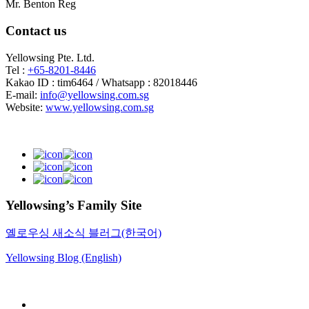
Mr. Benton Reg
Contact us
Yellowsing Pte. Ltd.
Tel :
+65-8201-8446
Kakao ID : tim6464 / Whatsapp : 82018446
E-mail:
info@yellowsing.com.sg
Website:
www.yellowsing.com.sg
Yellowsing’s Family Site
옐로우싱 새소식 블러그(한국어)
Yellowsing Blog (English)
Web Design – Yellowsing Design