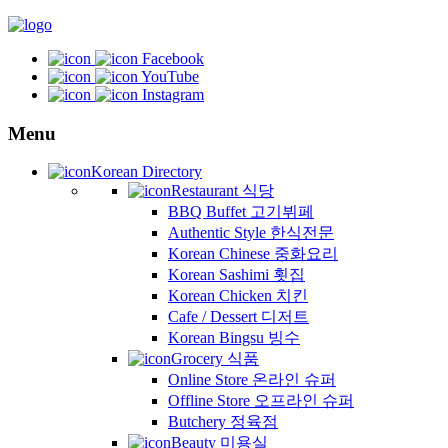
Facebook
YouTube
Instagram
Menu
Korean Directory
Restaurant 식당
BBQ Buffet 고기뷔페
Authentic Style 한식전문
Korean Chinese 중화요리
Korean Sashimi 횟집
Korean Chicken 치킨
Cafe / Dessert 디저트
Korean Bingsu 빙수
Grocery 식품
Online Store 온라인 슈퍼
Offline Store 오프라인 슈퍼
Butchery 정육점
Beauty 미용실