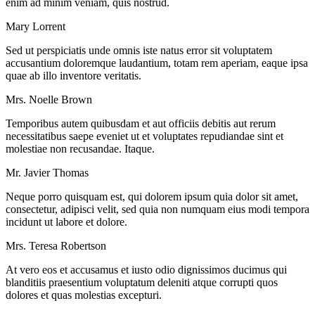
enim ad minim veniam, quis nostrud.
Mary Lorrent
Sed ut perspiciatis unde omnis iste natus error sit voluptatem
accusantium doloremque laudantium, totam rem aperiam, eaque ipsa
quae ab illo inventore veritatis.
Mrs. Noelle Brown
Temporibus autem quibusdam et aut officiis debitis aut rerum
necessitatibus saepe eveniet ut et voluptates repudiandae sint et
molestiae non recusandae. Itaque.
Mr. Javier Thomas
Neque porro quisquam est, qui dolorem ipsum quia dolor sit amet,
consectetur, adipisci velit, sed quia non numquam eius modi tempora
incidunt ut labore et dolore.
Mrs. Teresa Robertson
At vero eos et accusamus et iusto odio dignissimos ducimus qui
blanditiis praesentium voluptatum deleniti atque corrupti quos
dolores et quas molestias excepturi.