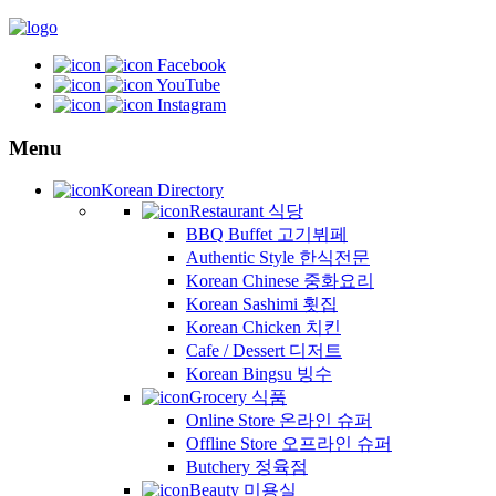
Facebook
YouTube
Instagram
Menu
Korean Directory
Restaurant 식당
BBQ Buffet 고기뷔페
Authentic Style 한식전문
Korean Chinese 중화요리
Korean Sashimi 횟집
Korean Chicken 치킨
Cafe / Dessert 디저트
Korean Bingsu 빙수
Grocery 식품
Online Store 온라인 슈퍼
Offline Store 오프라인 슈퍼
Butchery 정육점
Beauty 미용실