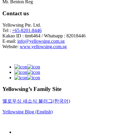
Mr. Benton Reg
Contact us
Yellowsing Pte. Ltd.
Tel :
+65-8201-8446
Kakao ID : tim6464 / Whatsapp : 82018446
E-mail:
info@yellowsing.com.sg
Website:
www.yellowsing.com.sg
Yellowsing’s Family Site
옐로우싱 새소식 블러그(한국어)
Yellowsing Blog (English)
Web Design – Yellowsing Design