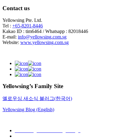
Contact us
Yellowsing Pte. Ltd.
Tel :
+65-8201-8446
Kakao ID : tim6464 / Whatsapp : 82018446
E-mail:
info@yellowsing.com.sg
Website:
www.yellowsing.com.sg
Yellowsing’s Family Site
옐로우싱 새소식 블러그(한국어)
Yellowsing Blog (English)
Web Design – Yellowsing Design
Mail to Webmaster