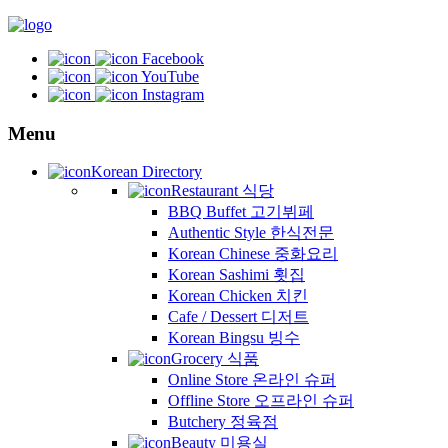
Facebook
YouTube
Instagram
Menu
Korean Directory
Restaurant 식당
BBQ Buffet 고기뷔페
Authentic Style 한식전문
Korean Chinese 중화요리
Korean Sashimi 횟집
Korean Chicken 치킨
Cafe / Dessert 디저트
Korean Bingsu 빙수
Grocery 식품
Online Store 온라인 슈퍼
Offline Store 오프라인 슈퍼
Butchery 정육점
Beauty 미용실