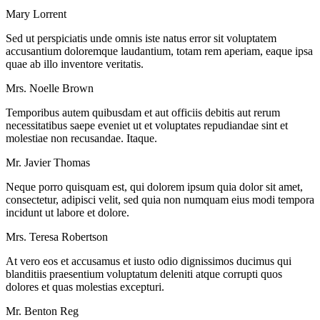
Mary Lorrent
Sed ut perspiciatis unde omnis iste natus error sit voluptatem
accusantium doloremque laudantium, totam rem aperiam, eaque ipsa
quae ab illo inventore veritatis.
Mrs. Noelle Brown
Temporibus autem quibusdam et aut officiis debitis aut rerum
necessitatibus saepe eveniet ut et voluptates repudiandae sint et
molestiae non recusandae. Itaque.
Mr. Javier Thomas
Neque porro quisquam est, qui dolorem ipsum quia dolor sit amet,
consectetur, adipisci velit, sed quia non numquam eius modi tempora
incidunt ut labore et dolore.
Mrs. Teresa Robertson
At vero eos et accusamus et iusto odio dignissimos ducimus qui
blanditiis praesentium voluptatum deleniti atque corrupti quos
dolores et quas molestias excepturi.
Mr. Benton Reg