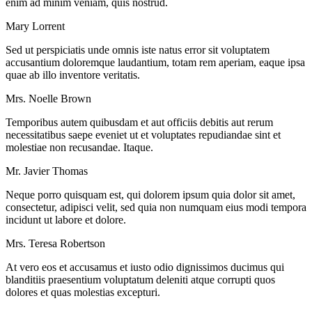
enim ad minim veniam, quis nostrud.
Mary Lorrent
Sed ut perspiciatis unde omnis iste natus error sit voluptatem
accusantium doloremque laudantium, totam rem aperiam, eaque ipsa
quae ab illo inventore veritatis.
Mrs. Noelle Brown
Temporibus autem quibusdam et aut officiis debitis aut rerum
necessitatibus saepe eveniet ut et voluptates repudiandae sint et
molestiae non recusandae. Itaque.
Mr. Javier Thomas
Neque porro quisquam est, qui dolorem ipsum quia dolor sit amet,
consectetur, adipisci velit, sed quia non numquam eius modi tempora
incidunt ut labore et dolore.
Mrs. Teresa Robertson
At vero eos et accusamus et iusto odio dignissimos ducimus qui
blanditiis praesentium voluptatum deleniti atque corrupti quos
dolores et quas molestias excepturi.