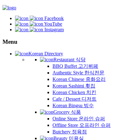
Facebook
YouTube
Instagram
Menu
Korean Directory
Restaurant 식당
BBQ Buffet 고기뷔페
Authentic Style 한식전문
Korean Chinese 중화요리
Korean Sashimi 횟집
Korean Chicken 치킨
Cafe / Dessert 디저트
Korean Bingsu 빙수
Grocery 식품
Online Store 온라인 슈퍼
Offline Store 오프라인 슈퍼
Butchery 정육점
Beauty 미용실