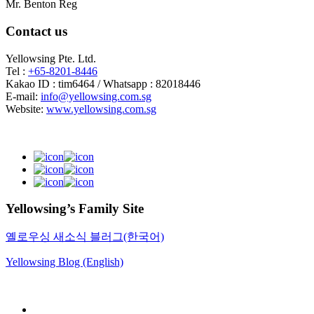
Mr. Benton Reg
Contact us
Yellowsing Pte. Ltd.
Tel :
+65-8201-8446
Kakao ID : tim6464 / Whatsapp : 82018446
E-mail:
info@yellowsing.com.sg
Website:
www.yellowsing.com.sg
Yellowsing’s Family Site
옐로우싱 새소식 블러그(한국어)
Yellowsing Blog (English)
Web Design – Yellowsing Design