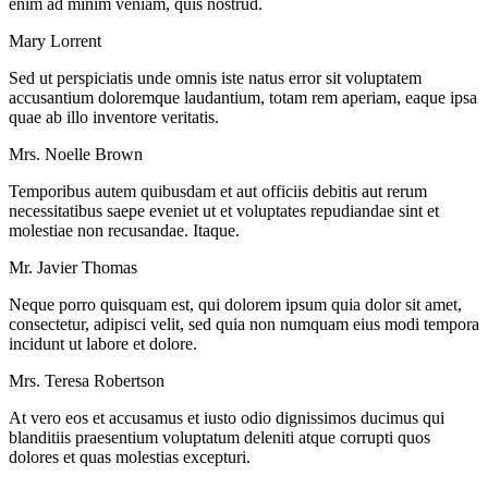
enim ad minim veniam, quis nostrud.
Mary Lorrent
Sed ut perspiciatis unde omnis iste natus error sit voluptatem
accusantium doloremque laudantium, totam rem aperiam, eaque ipsa
quae ab illo inventore veritatis.
Mrs. Noelle Brown
Temporibus autem quibusdam et aut officiis debitis aut rerum
necessitatibus saepe eveniet ut et voluptates repudiandae sint et
molestiae non recusandae. Itaque.
Mr. Javier Thomas
Neque porro quisquam est, qui dolorem ipsum quia dolor sit amet,
consectetur, adipisci velit, sed quia non numquam eius modi tempora
incidunt ut labore et dolore.
Mrs. Teresa Robertson
At vero eos et accusamus et iusto odio dignissimos ducimus qui
blanditiis praesentium voluptatum deleniti atque corrupti quos
dolores et quas molestias excepturi.