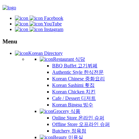
Facebook
YouTube
Instagram
Menu
Korean Directory
Restaurant 식당
BBQ Buffet 고기뷔페
Authentic Style 한식전문
Korean Chinese 중화요리
Korean Sashimi 횟집
Korean Chicken 치킨
Cafe / Dessert 디저트
Korean Bingsu 빙수
Grocery 식품
Online Store 온라인 슈퍼
Offline Store 오프라인 슈퍼
Butchery 정육점
Beauty 미용실