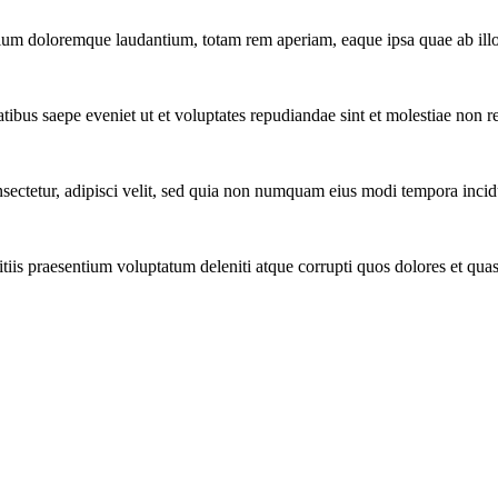
tium doloremque laudantium, totam rem aperiam, eaque ipsa quae ab illo 
tibus saepe eveniet ut et voluptates repudiandae sint et molestiae non r
ectetur, adipisci velit, sed quia non numquam eius modi tempora incidu
iis praesentium voluptatum deleniti atque corrupti quos dolores et quas