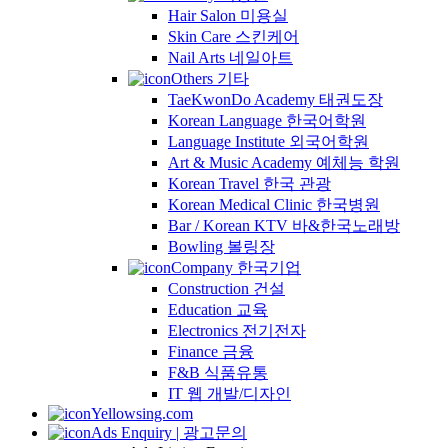
Hair Salon 미용실
Skin Care 스킨케어
Nail Arts 네일아트
Others 기타
TaeKwonDo Academy 태권도장
Korean Language 한국어학원
Language Institute 외국어학원
Art & Music Academy 예체능 학원
Korean Travel 한국 관광
Korean Medical Clinic 한국병원
Bar / Korean KTV 바&한국노래방
Bowling 볼링장
Company 한국기업
Construction 건설
Education 교육
Electronics 전기전자
Finance 금융
F&B 식품유통
IT 웹 개발/디자인
Yellowsing.com
Ads Enquiry | 광고문의