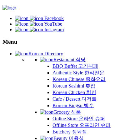
Facebook
YouTube
Instagram
Menu
Korean Directory
Restaurant 식당
BBQ Buffet 고기뷔페
Authentic Style 한식전문
Korean Chinese 중화요리
Korean Sashimi 횟집
Korean Chicken 치킨
Cafe / Dessert 디저트
Korean Bingsu 빙수
Grocery 식품
Online Store 온라인 슈퍼
Offline Store 오프라인 슈퍼
Butchery 정육점
Beauty 미용실