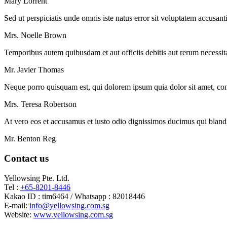
Mary Lorrent
Sed ut perspiciatis unde omnis iste natus error sit voluptatem accusan
Mrs. Noelle Brown
Temporibus autem quibusdam et aut officiis debitis aut rerum necessita
Mr. Javier Thomas
Neque porro quisquam est, qui dolorem ipsum quia dolor sit amet, cons
Mrs. Teresa Robertson
At vero eos et accusamus et iusto odio dignissimos ducimus qui blandit
Mr. Benton Reg
Contact us
Yellowsing Pte. Ltd.
Tel :
+65-8201-8446
Kakao ID : tim6464 / Whatsapp : 82018446
E-mail:
info@yellowsing.com.sg
Website:
www.yellowsing.com.sg