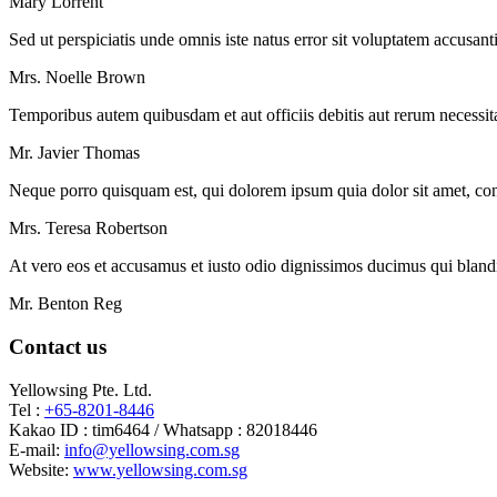
Mary Lorrent
Sed ut perspiciatis unde omnis iste natus error sit voluptatem accusan
Mrs. Noelle Brown
Temporibus autem quibusdam et aut officiis debitis aut rerum necessita
Mr. Javier Thomas
Neque porro quisquam est, qui dolorem ipsum quia dolor sit amet, cons
Mrs. Teresa Robertson
At vero eos et accusamus et iusto odio dignissimos ducimus qui blandit
Mr. Benton Reg
Contact us
Yellowsing Pte. Ltd.
Tel :
+65-8201-8446
Kakao ID : tim6464 / Whatsapp : 82018446
E-mail:
info@yellowsing.com.sg
Website:
www.yellowsing.com.sg