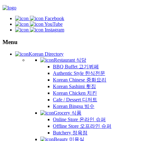
Facebook
YouTube
Instagram
Menu
Korean Directory
Restaurant 식당
BBQ Buffet 고기뷔페
Authentic Style 한식전문
Korean Chinese 중화요리
Korean Sashimi 횟집
Korean Chicken 치킨
Cafe / Dessert 디저트
Korean Bingsu 빙수
Grocery 식품
Online Store 온라인 슈퍼
Offline Store 오프라인 슈퍼
Butchery 정육점
Beauty 미용실