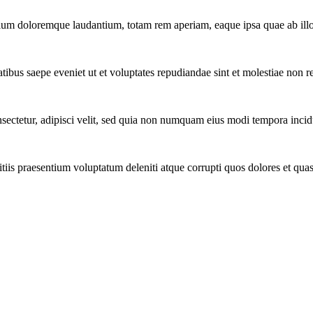
tium doloremque laudantium, totam rem aperiam, eaque ipsa quae ab illo 
tibus saepe eveniet ut et voluptates repudiandae sint et molestiae non r
ectetur, adipisci velit, sed quia non numquam eius modi tempora incidu
iis praesentium voluptatum deleniti atque corrupti quos dolores et quas