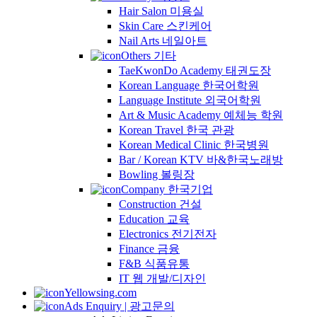
Hair Salon 미용실
Skin Care 스킨케어
Nail Arts 네일아트
Others 기타
TaeKwonDo Academy 태권도장
Korean Language 한국어학원
Language Institute 외국어학원
Art & Music Academy 예체능 학원
Korean Travel 한국 관광
Korean Medical Clinic 한국병원
Bar / Korean KTV 바&한국노래방
Bowling 볼링장
Company 한국기업
Construction 건설
Education 교육
Electronics 전기전자
Finance 금융
F&B 식품유통
IT 웹 개발/디자인
Yellowsing.com
Ads Enquiry | 광고문의