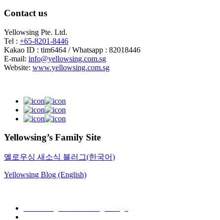
Contact us
Yellowsing Pte. Ltd.
Tel :
+65-8201-8446
Kakao ID : tim6464 / Whatsapp : 82018446
E-mail:
info@yellowsing.com.sg
Website:
www.yellowsing.com.sg
Yellowsing’s Family Site
옐로우싱 새소식 블러그(한국어)
Yellowsing Blog (English)
Web Design – Yellowsing Design
Mail to Webmaster