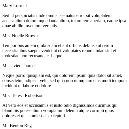
Mary Lorrent
Sed ut perspiciatis unde omnis iste natus error sit voluptatem
accusantium doloremque laudantium, totam rem aperiam, eaque ipsa
quae ab illo inventore veritatis.
Mrs. Noelle Brown
Temporibus autem quibusdam et aut officiis debitis aut rerum
necessitatibus saepe eveniet ut et voluptates repudiandae sint et
molestiae non recusandae. Itaque.
Mr. Javier Thomas
Neque porro quisquam est, qui dolorem ipsum quia dolor sit amet,
consectetur, adipisci velit, sed quia non numquam eius modi tempora
incidunt ut labore et dolore.
Mrs. Teresa Robertson
At vero eos et accusamus et iusto odio dignissimos ducimus qui
blanditiis praesentium voluptatum deleniti atque corrupti quos
dolores et quas molestias excepturi.
Mr. Benton Reg