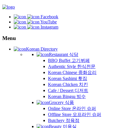
Facebook
YouTube
Instagram
Menu
Korean Directory
Restaurant 식당
BBQ Buffet 고기뷔페
Authentic Style 한식전문
Korean Chinese 중화요리
Korean Sashimi 횟집
Korean Chicken 치킨
Cafe / Dessert 디저트
Korean Bingsu 빙수
Grocery 식품
Online Store 온라인 슈퍼
Offline Store 오프라인 슈퍼
Butchery 정육점
Beauty 미용실