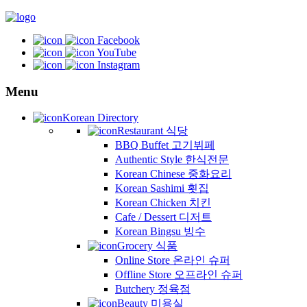
Facebook
YouTube
Instagram
Menu
Korean Directory
Restaurant 식당
BBQ Buffet 고기뷔페
Authentic Style 한식전문
Korean Chinese 중화요리
Korean Sashimi 횟집
Korean Chicken 치킨
Cafe / Dessert 디저트
Korean Bingsu 빙수
Grocery 식품
Online Store 온라인 슈퍼
Offline Store 오프라인 슈퍼
Butchery 정육점
Beauty 미용실