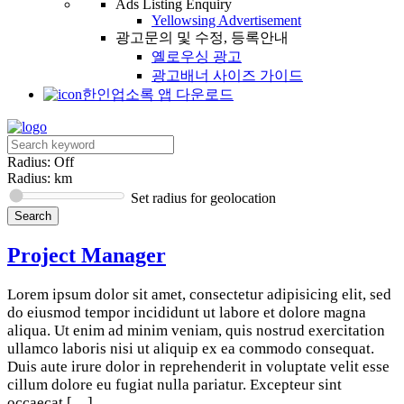
Ads Listing Enquiry
Yellowsing Advertisement
광고문의 및 수정, 등록안내
옐로우싱 광고
광고배너 사이즈 가이드
한인업소록 앱 다운로드
Radius: Off
Radius:
km
Set radius for geolocation
Project Manager
Lorem ipsum dolor sit amet, consectetur adipisicing elit, sed
do eiusmod tempor incididunt ut labore et dolore magna
aliqua. Ut enim ad minim veniam, quis nostrud exercitation
ullamco laboris nisi ut aliquip ex ea commodo consequat.
Duis aute irure dolor in reprehenderit in voluptate velit esse
cillum dolore eu fugiat nulla pariatur. Excepteur sint
occaecat […]