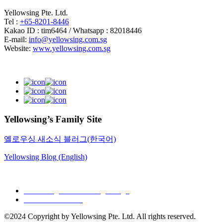
Yellowsing Pte. Ltd.
Tel :
+65-8201-8446
Kakao ID : tim6464 / Whatsapp : 82018446
E-mail:
info@yellowsing.com.sg
Website:
www.yellowsing.com.sg
Yellowsing’s Family Site
옐로우싱 새소식 블러그(한국어)
Yellowsing Blog (English)
Web Design – Yellowsing Design
Mail to Webmaster
©2024 Copyright by Yellowsing Pte. Ltd. All rights reserved.