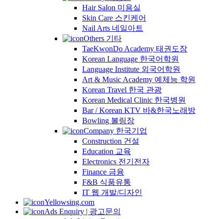
Hair Salon 미용실
Skin Care 스킨케어
Nail Arts 네일아트
Others 기타
TaeKwonDo Academy 태권도장
Korean Language 한국어학원
Language Institute 외국어학원
Art & Music Academy 예체능 학원
Korean Travel 한국 관광
Korean Medical Clinic 한국병원
Bar / Korean KTV 바&한국노래방
Bowling 볼링장
Company 한국기업
Construction 건설
Education 교육
Electronics 전기전자
Finance 금융
F&B 식품유통
IT 웹 개발/디자인
Yellowsing.com
Ads Enquiry | 광고문의