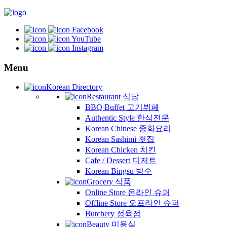
Facebook
YouTube
Instagram
Menu
Korean Directory
Restaurant 식당
BBQ Buffet 고기뷔페
Authentic Style 한식전문
Korean Chinese 중화요리
Korean Sashimi 횟집
Korean Chicken 치킨
Cafe / Dessert 디저트
Korean Bingsu 빙수
Grocery 식품
Online Store 온라인 슈퍼
Offline Store 오프라인 슈퍼
Butchery 정육점
Beauty 미용실