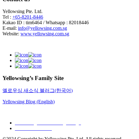
Yellowsing Pte. Ltd.
Tel :
+65-8201-8446
Kakao ID : tim6464 / Whatsapp : 82018446
E-mail:
info@yellowsing.com.sg
Website:
www.yellowsing.com.sg
Yellowsing’s Family Site
옐로우싱 새소식 블러그(한국어)
Yellowsing Blog (English)
Web Design – Yellowsing Design
Mail to Webmaster
©2024 Copyright by Yellowsing Pte. Ltd. All rights reserved.