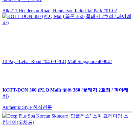
Blk 211 Henderson Road, Henderson Industrial Park #01-02
10 Paya Lebar Road #04-09 PLQ Mall Singapore 409047
KOTT-DON 360 (PLQ Mall) 꽃돈 360 (꽃돼지 2호점 / 파야레
바)
Authentic Style 한식전문