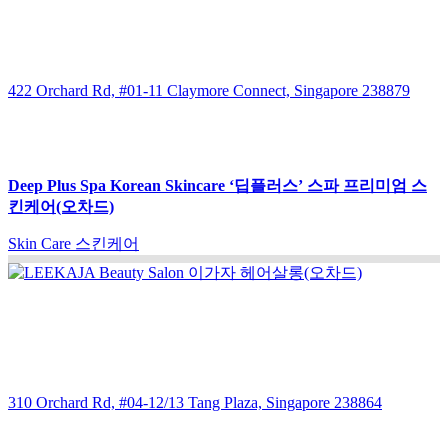
422 Orchard Rd, #01-11 Claymore Connect, Singapore 238879
Deep Plus Spa Korean Skincare ‘딥플러스’ 스파 프리미엄 스
킨케어(오차드)
Skin Care 스킨케어
310 Orchard Rd, #04-12/13 Tang Plaza, Singapore 238864