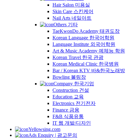
Hair Salon 미용실
Skin Care 스킨케어
Nail Arts 네일아트
Others 기타
TaeKwonDo Academy 태권도장
Korean Language 한국어학원
Language Institute 외국어학원
Art & Music Academy 예체능 학원
Korean Travel 한국 관광
Korean Medical Clinic 한국병원
Bar / Korean KTV 바&한국노래방
Bowling 볼링장
Company 한국기업
Construction 건설
Education 교육
Electronics 전기전자
Finance 금융
F&B 식품유통
IT 웹 개발/디자인
Yellowsing.com
Ads Enquiry | 광고문의