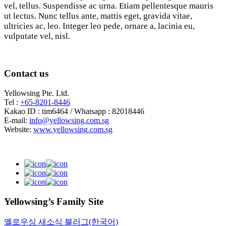
vel, tellus. Suspendisse ac urna. Etiam pellentesque mauris
ut lectus. Nunc tellus ante, mattis eget, gravida vitae,
ultricies ac, leo. Integer leo pede, ornare a, lacinia eu,
vulputate vel, nisl.
Contact us
Yellowsing Pte. Ltd.
Tel :
+65-8201-8446
Kakao ID : tim6464 / Whatsapp : 82018446
E-mail:
info@yellowsing.com.sg
Website:
www.yellowsing.com.sg
Yellowsing’s Family Site
옐로우싱 새소식 블러그(한국어)