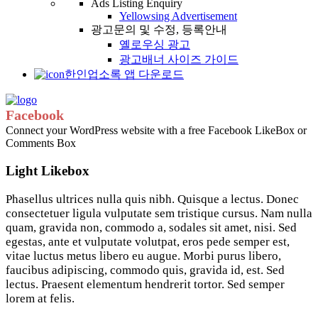
Ads Listing Enquiry
Yellowsing Advertisement
광고문의 및 수정, 등록안내
옐로우싱 광고
광고배너 사이즈 가이드
한인업소록 앱 다운로드
Facebook
Connect your WordPress website with a free Facebook LikeBox or
Comments Box
Light Likebox
Phasellus ultrices nulla quis nibh. Quisque a lectus. Donec
consectetuer ligula vulputate sem tristique cursus. Nam nulla
quam, gravida non, commodo a, sodales sit amet, nisi. Sed
egestas, ante et vulputate volutpat, eros pede semper est,
vitae luctus metus libero eu augue. Morbi purus libero,
faucibus adipiscing, commodo quis, gravida id, est. Sed
lectus. Praesent elementum hendrerit tortor. Sed semper
lorem at felis.