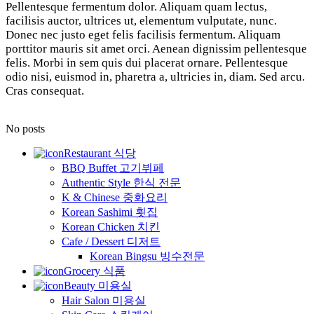
Pellentesque fermentum dolor. Aliquam quam lectus,
facilisis auctor, ultrices ut, elementum vulputate, nunc.
Donec nec justo eget felis facilisis fermentum. Aliquam
porttitor mauris sit amet orci. Aenean dignissim pellentesque
felis. Morbi in sem quis dui placerat ornare. Pellentesque
odio nisi, euismod in, pharetra a, ultricies in, diam. Sed arcu.
Cras consequat.
No posts
Restaurant 식당
BBQ Buffet 고기뷔페
Authentic Style 한식 전문
K & Chinese 중화요리
Korean Sashimi 횟집
Korean Chicken 치킨
Cafe / Dessert 디저트
Korean Bingsu 빙수전문
Grocery 식품
Beauty 미용실
Hair Salon 미용실