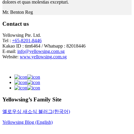
dolores et quas molestias excepturi.
Mr. Benton Reg
Contact us
Yellowsing Pte. Ltd.
Tel :
+65-8201-8446
Kakao ID : tim6464 / Whatsapp : 82018446
E-mail:
info@yellowsing.com.sg
Website:
www.yellowsing.com.sg
Yellowsing’s Family Site
옐로우싱 새소식 블러그(한국어)
Yellowsing Blog (English)