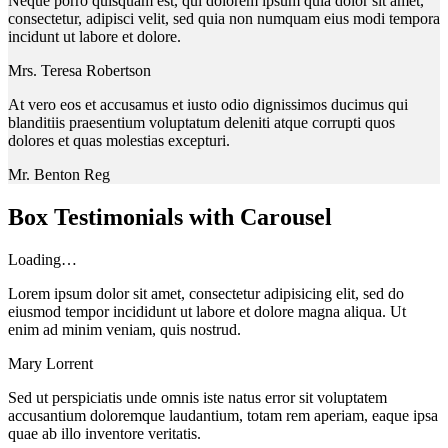
Neque porro quisquam est, qui dolorem ipsum quia dolor sit amet,
consectetur, adipisci velit, sed quia non numquam eius modi tempora
incidunt ut labore et dolore.
Mrs. Teresa Robertson
At vero eos et accusamus et iusto odio dignissimos ducimus qui
blanditiis praesentium voluptatum deleniti atque corrupti quos
dolores et quas molestias excepturi.
Mr. Benton Reg
Box Testimonials with Carousel
Loading…
Lorem ipsum dolor sit amet, consectetur adipisicing elit, sed do
eiusmod tempor incididunt ut labore et dolore magna aliqua. Ut
enim ad minim veniam, quis nostrud.
Mary Lorrent
Sed ut perspiciatis unde omnis iste natus error sit voluptatem
accusantium doloremque laudantium, totam rem aperiam, eaque ipsa
quae ab illo inventore veritatis.