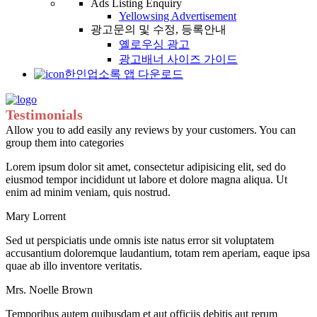
Ads Listing Enquiry
Yellowsing Advertisement
광고문의 및 수정, 등록안내
옐로우싱 광고
광고배너 사이즈 가이드
한인업소록 앱 다운로드
Testimonials
Allow you to add easily any reviews by your customers. You can
group them into categories
Lorem ipsum dolor sit amet, consectetur adipisicing elit, sed do
eiusmod tempor incididunt ut labore et dolore magna aliqua. Ut
enim ad minim veniam, quis nostrud.
Mary Lorrent
Sed ut perspiciatis unde omnis iste natus error sit voluptatem
accusantium doloremque laudantium, totam rem aperiam, eaque ipsa
quae ab illo inventore veritatis.
Mrs. Noelle Brown
Temporibus autem quibusdam et aut officiis debitis aut rerum