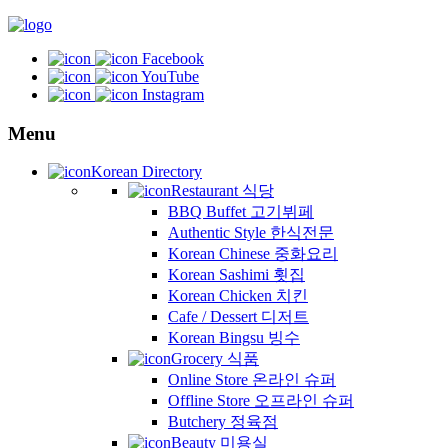
Facebook
YouTube
Instagram
Menu
Korean Directory
Restaurant 식당
BBQ Buffet 고기뷔페
Authentic Style 한식전문
Korean Chinese 중화요리
Korean Sashimi 횟집
Korean Chicken 치킨
Cafe / Dessert 디저트
Korean Bingsu 빙수
Grocery 식품
Online Store 온라인 슈퍼
Offline Store 오프라인 슈퍼
Butchery 정육점
Beauty 미용실