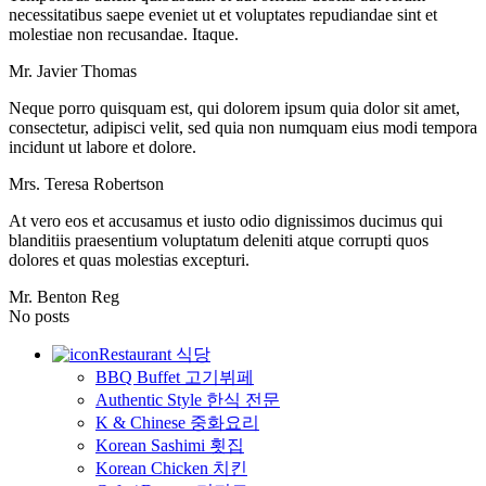
necessitatibus saepe eveniet ut et voluptates repudiandae sint et
molestiae non recusandae. Itaque.
Mr. Javier Thomas
Neque porro quisquam est, qui dolorem ipsum quia dolor sit amet,
consectetur, adipisci velit, sed quia non numquam eius modi tempora
incidunt ut labore et dolore.
Mrs. Teresa Robertson
At vero eos et accusamus et iusto odio dignissimos ducimus qui
blanditiis praesentium voluptatum deleniti atque corrupti quos
dolores et quas molestias excepturi.
Mr. Benton Reg
No posts
Restaurant 식당
BBQ Buffet 고기뷔페
Authentic Style 한식 전문
K & Chinese 중화요리
Korean Sashimi 횟집
Korean Chicken 치킨