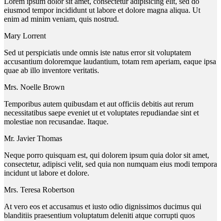
Lorem ipsum dolor sit amet, consectetur adipisicing elit, sed do
eiusmod tempor incididunt ut labore et dolore magna aliqua. Ut
enim ad minim veniam, quis nostrud.
Mary Lorrent
Sed ut perspiciatis unde omnis iste natus error sit voluptatem
accusantium doloremque laudantium, totam rem aperiam, eaque ipsa
quae ab illo inventore veritatis.
Mrs. Noelle Brown
Temporibus autem quibusdam et aut officiis debitis aut rerum
necessitatibus saepe eveniet ut et voluptates repudiandae sint et
molestiae non recusandae. Itaque.
Mr. Javier Thomas
Neque porro quisquam est, qui dolorem ipsum quia dolor sit amet,
consectetur, adipisci velit, sed quia non numquam eius modi tempora
incidunt ut labore et dolore.
Mrs. Teresa Robertson
At vero eos et accusamus et iusto odio dignissimos ducimus qui
blanditiis praesentium voluptatum deleniti atque corrupti quos