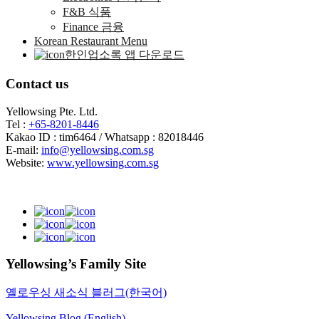
F&B 식품
Finance 금융
Korean Restaurant Menu
한인업소록 앱 다운로드
Contact us
Yellowsing Pte. Ltd.
Tel :
+65-8201-8446
Kakao ID : tim6464 / Whatsapp : 82018446
E-mail:
info@yellowsing.com.sg
Website:
www.yellowsing.com.sg
Yellowsing’s Family Site
옐로우싱 새소식 블러그(한국어)
Yellowsing Blog (English)