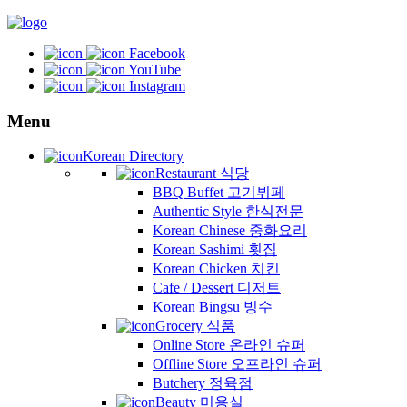
Facebook
YouTube
Instagram
Menu
Korean Directory
Restaurant 식당
BBQ Buffet 고기뷔페
Authentic Style 한식전문
Korean Chinese 중화요리
Korean Sashimi 횟집
Korean Chicken 치킨
Cafe / Dessert 디저트
Korean Bingsu 빙수
Grocery 식품
Online Store 온라인 슈퍼
Offline Store 오프라인 슈퍼
Butchery 정육점
Beauty 미용실