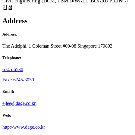
Civil Engineering (DCM, TBM,D/WALL, BOARD PILING)
건설
Address
Address:
The Adelphi, 1 Coleman Street #09-08 Singapore 179803
Telephone:
6745-6530
Fax : 6745-3059
Email:
ejlee@dage.co.kr
Web:
http://www.dage.co.kr