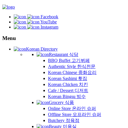
Facebook
YouTube
Instagram
Menu
Korean Directory
Restaurant 식당
BBQ Buffet 고기뷔페
Authentic Style 한식전문
Korean Chinese 중화요리
Korean Sashimi 횟집
Korean Chicken 치킨
Cafe / Dessert 디저트
Korean Bingsu 빙수
Grocery 식품
Online Store 온라인 슈퍼
Offline Store 오프라인 슈퍼
Butchery 정육점
Beauty 미용실