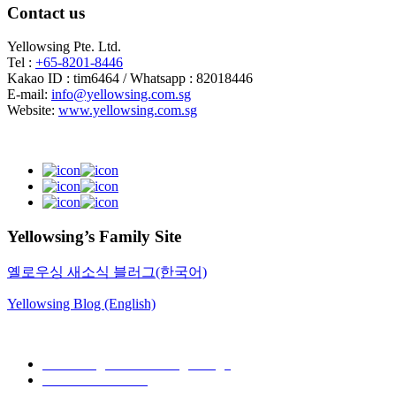
Contact us
Yellowsing Pte. Ltd.
Tel :
+65-8201-8446
Kakao ID : tim6464 / Whatsapp : 82018446
E-mail:
info@yellowsing.com.sg
Website:
www.yellowsing.com.sg
Yellowsing’s Family Site
옐로우싱 새소식 블러그(한국어)
Yellowsing Blog (English)
Web Design – Yellowsing Design
Mail to Webmaster