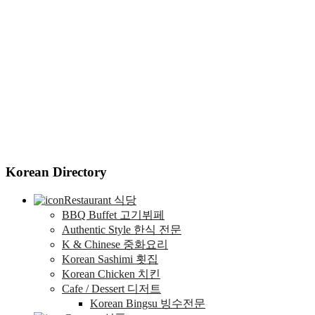
Korean Directory
Restaurant 식당
BBQ Buffet 고기뷔페
Authentic Style 한식 전문
K & Chinese 중화요리
Korean Sashimi 횟집
Korean Chicken 치킨
Cafe / Dessert 디저트
Korean Bingsu 빙수전문