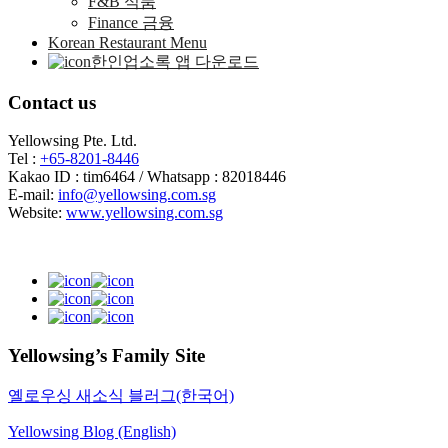
F&B 식품
Finance 금융
Korean Restaurant Menu
한인업소록 앱 다운로드
Contact us
Yellowsing Pte. Ltd.
Tel :
+65-8201-8446
Kakao ID : tim6464 / Whatsapp : 82018446
E-mail:
info@yellowsing.com.sg
Website:
www.yellowsing.com.sg
Yellowsing’s Family Site
옐로우싱 새소식 블러그(한국어)
Yellowsing Blog (English)