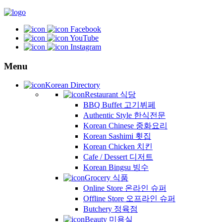
Facebook
YouTube
Instagram
Menu
Korean Directory
Restaurant 식당
BBQ Buffet 고기뷔페
Authentic Style 한식전문
Korean Chinese 중화요리
Korean Sashimi 횟집
Korean Chicken 치킨
Cafe / Dessert 디저트
Korean Bingsu 빙수
Grocery 식품
Online Store 온라인 슈퍼
Offline Store 오프라인 슈퍼
Butchery 정육점
Beauty 미용실