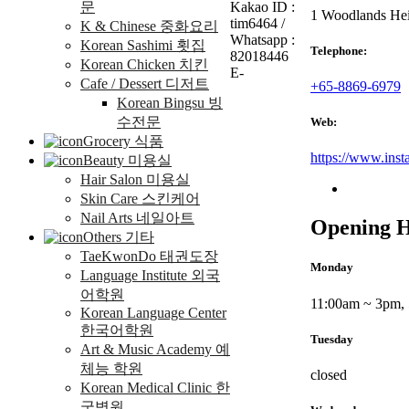
문
Kakao ID :
1 Woodlands Hei
tim6464 /
K & Chinese 중화요리
Whatsapp :
Korean Sashimi 횟집
Telephone:
82018446
Korean Chicken 치킨
E-
Cafe / Dessert 디저트
+65-8869-6979
Korean Bingsu 빙
수전문
Web:
Grocery 식품
https://www.inst
Beauty 미용실
Hair Salon 미용실
Skin Care 스킨케어
Nail Arts 네일아트
Opening 
Others 기타
TaeKwonDo 태권도장
Monday
Language Institute 외국
어학원
11:00am ~ 3pm, 
Korean Language Center
한국어학원
Tuesday
Art & Music Academy 예
체능 학원
closed
Korean Medical Clinic 한
국병원