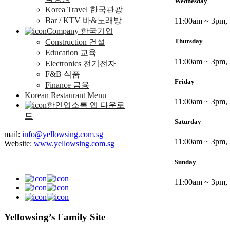
Wednesday
Korea Travel 한국관광
Bar / KTV 바&노래방
11:00am ~ 3pm, 
Company 한국기업
Thursday
Construction 건설
Education 교육
11:00am ~ 3pm, 
Electronics 전기전자
F&B 식품
Friday
Finance 금융
Korean Restaurant Menu
11:00am ~ 3pm, 
한인업소록 앱 다운로
드
Saturday
mail:
info@yellowsing.com.sg
11:00am ~ 3pm, 
Website:
www.yellowsing.com.sg
Sunday
11:00am ~ 3pm, 
Yellowsing’s Family Site