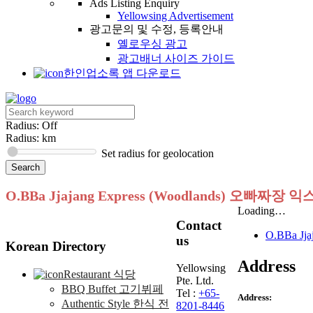
Ads Listing Enquiry
Yellowsing Advertisement
광고문의 및 수정, 등록안내
옐로우싱 광고
광고배너 사이즈 가이드
한인업소록 앱 다운로드
Radius: Off
Radius:
km
Set radius for geolocation
O.BBa Jjajang Express (Woodlands) 오빠짜
Loading…
Contact
O.BBa J
us
Korean Directory
Address
Yellowsing
Restaurant 식당
Pte. Ltd.
BBQ Buffet 고기뷔페
Tel :
+65-
Address:
Authentic Style 한식 전
8201-8446