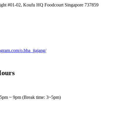
ght #01-02, Koufu HQ Foodcourt Singapore 737859
agram.com/o.bba_jjajang/
Hours
5pm ~ 9pm (Break time: 3~5pm)