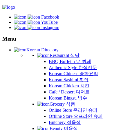
Facebook
YouTube
Instagram
Menu
Korean Directory
Restaurant 식당
BBQ Buffet 고기뷔페
Authentic Style 한식전문
Korean Chinese 중화요리
Korean Sashimi 횟집
Korean Chicken 치킨
Cafe / Dessert 디저트
Korean Bingsu 빙수
Grocery 식품
Online Store 온라인 슈퍼
Offline Store 오프라인 슈퍼
Butchery 정육점
Beauty 미용실