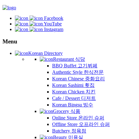
Facebook
YouTube
Instagram
Menu
Korean Directory
Restaurant 식당
BBQ Buffet 고기뷔페
Authentic Style 한식전문
Korean Chinese 중화요리
Korean Sashimi 횟집
Korean Chicken 치킨
Cafe / Dessert 디저트
Korean Bingsu 빙수
Grocery 식품
Online Store 온라인 슈퍼
Offline Store 오프라인 슈퍼
Butchery 정육점
Beauty 미용실