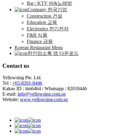
Bar / KTV 바&노래방
Company 한국기업
Construction 건설
Education 교육
Electronics 전기전자
F&B 식품
Finance 금융
Korean Restaurant Menu
한인업소록 앱 다운로드
Contact us
Yellowsing Pte. Ltd.
Tel :
+65-8201-8446
Kakao ID : tim6464 / Whatsapp : 82018446
E-mail:
info@yellowsing.com.sg
Website:
www.yellowsing.com.sg