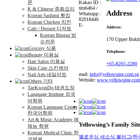
문
Kakao ID :
tim6464 /
K & Chinese 중화요리
Address
Whatsapp :
Korean Sashimi 횟집
82018446
Korean Chicken 치킨
E-
Address:
Cafe / Dessert 디저트
Korean Bingsu 빙
170 Upper Bukit
수전문
Grocery 식품
Telephone:
Beauty 미용실
Hair Salon 미용실
+65-8265-2280
Skin Care 스킨케어
mail:
info@yellowsing.com.sg
Nail Arts 네일아트
Website:
www.yellowsing.com
Others 기타
TaeKwonDo 태권도장
Language Institute 외국
어학원
Korean Language Center
한국어학원
Art & Music Academy 예
Yellowsing’s Family Sit
체능 학원
Korean Medical Clinic 한
옐로우싱 새소식 블러그(한
국병원