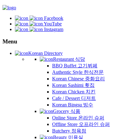
Facebook
YouTube
Instagram
Menu
Korean Directory
Restaurant 식당
BBQ Buffet 고기뷔페
Authentic Style 한식전문
Korean Chinese 중화요리
Korean Sashimi 횟집
Korean Chicken 치킨
Cafe / Dessert 디저트
Korean Bingsu 빙수
Grocery 식품
Online Store 온라인 슈퍼
Offline Store 오프라인 슈퍼
Butchery 정육점
Beauty 미용실