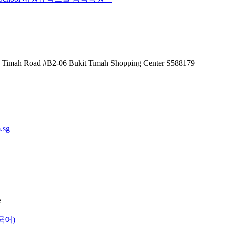
 Timah Road #B2-06 Bukit Timah Shopping Center S588179
.sg
e
국어)