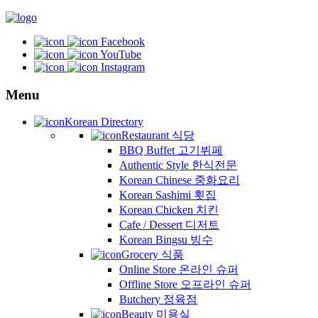
Facebook
YouTube
Instagram
Menu
Korean Directory
Restaurant 식당
BBQ Buffet 고기뷔페
Authentic Style 한식전문
Korean Chinese 중화요리
Korean Sashimi 횟집
Korean Chicken 치킨
Cafe / Dessert 디저트
Korean Bingsu 빙수
Grocery 식품
Online Store 온라인 슈퍼
Offline Store 오프라인 슈퍼
Butchery 정육점
Beauty 미용실