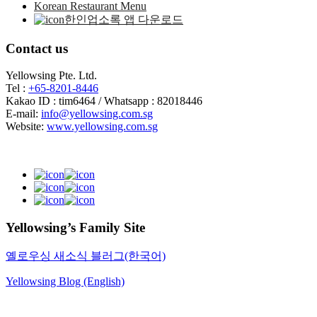
Korean Restaurant Menu
한인업소록 앱 다운로드
Contact us
Yellowsing Pte. Ltd.
Tel :
+65-8201-8446
Kakao ID : tim6464 / Whatsapp : 82018446
E-mail:
info@yellowsing.com.sg
Website:
www.yellowsing.com.sg
Yellowsing’s Family Site
옐로우싱 새소식 블러그(한국어)
Yellowsing Blog (English)