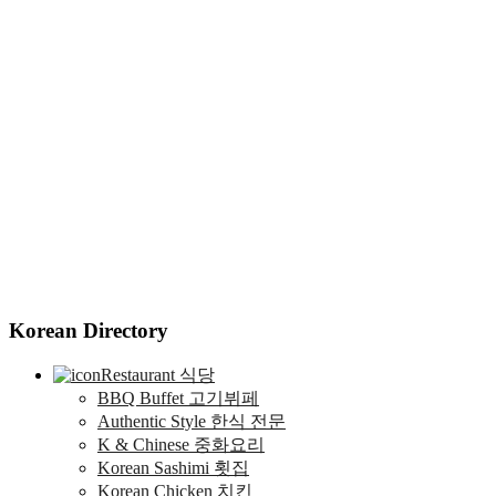
Korean Directory
Restaurant 식당
BBQ Buffet 고기뷔페
Authentic Style 한식 전문
K & Chinese 중화요리
Korean Sashimi 횟집
Korean Chicken 치킨