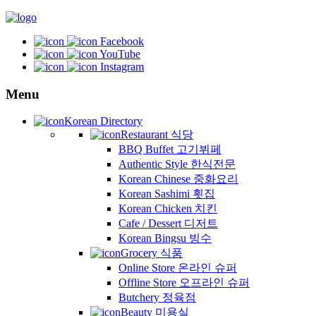
Facebook
YouTube
Instagram
Menu
Korean Directory
Restaurant 식당
BBQ Buffet 고기뷔페
Authentic Style 한식전문
Korean Chinese 중화요리
Korean Sashimi 횟집
Korean Chicken 치킨
Cafe / Dessert 디저트
Korean Bingsu 빙수
Grocery 식품
Online Store 온라인 슈퍼
Offline Store 오프라인 슈퍼
Butchery 정육점
Beauty 미용실