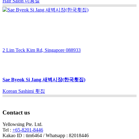
Hair Salon 미용실
2 Lim Teck Kim Rd, Singapore 088933
Sae Byeok Si Jang 새벽시장(한국횟집)
Korean Sashimi 횟집
Contact us
Yellowsing Pte. Ltd.
Tel :
+65-8201-8446
Kakao ID : tim6464 / Whatsapp : 82018446